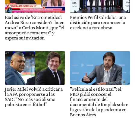
Exclusivo de 'Entrometidos':
Premios Perfil Córdoba: una
Andrea Bisso consideró "buen
distinción para reconocer la
mozo" a Carlos Monti, que "el
excelencia cordobesa
amor puede comenzar" y
espera su invitación
Javier Milei volvió a criticar a
"Película al estilo nazi": el
la AFA por oponerse a las
PRO pidió conocer el
SAD: “No más socialismo
financiamiento del
pobrista en el fútbol”
documental de Kreplak sobre
la gestión de la pandemia en
Buenos Aires