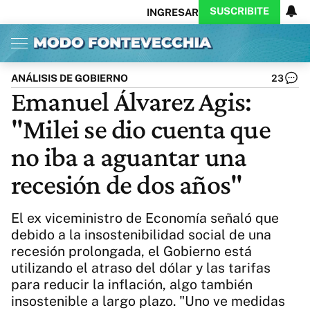
SUSCRIBITE
INGRESAR
Inicio
Ahora
Opinión
Actualidad
Política
Economía
Columnistas
Política
Pymes
Salud
ANÁLISIS DE GOBIERNO
23
Ciencia
Protagonistas
Tecnología
Emanuel Álvarez Agis:
Cultura
Arte
Educación
"Milei se dio cuenta que
Internacional
Clima
Deportes
CARAS
Exitoina
Turismo
no iba a aguantar una
Videos
Córdoba
Reperfilar
recesión de dos años"
Business
Noticias
Caras
Exitoina
Gaming
Vivo
El ex viceministro de Economía señaló que
Diario del Juicio
debido a la insostenibilidad social de una
recesión prolongada, el Gobierno está
utilizando el atraso del dólar y las tarifas
para reducir la inflación, algo también
insostenible a largo plazo. ​"Uno ve medidas