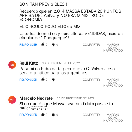
SON TAN PREVISIBLES!!
Recuerdo que en 2.014 MASSA ESTABA 20 PUNTOS
ARRIBA DEL ASNO y NO ERA MINISTRO DE
ECONOMÍA
EL CÍRCULO ROJO ELIGE a MM.
Ustedes de medios y consultoras VENDIDAS, hicieron
circular de " Panqueque"!
RESPONDER
0
0
COMPARTIR
MARCAR
COMO
INAPROPIADO
Comentario de Raúl Katz.
Raúl Katz
16 DE DICIEMBRE DE 2022
RK
Para mí no hubo nada peor que JxC. Volver a eso
sería dramático para los argentinos.
RESPONDER
2
1
COMPARTIR
MARCAR
COMO
INAPROPIADO
Comentario de Marcelo Negrete.
Marcelo Negrete
16 DE DICIEMBRE DE 2022
MN
Si no querés que Massa sea candidato pasale tu
mujer 🤣🤣🤣🤣
RESPONDER
0
0
COMPARTIR
MARCAR
COMO
INAPROPIADO