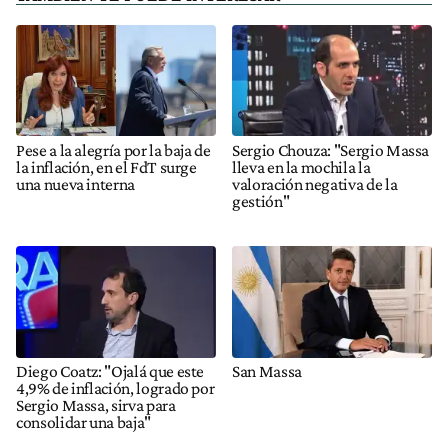
Pese a la alegría por la baja de
Sergio Chouza: "Sergio Massa
la inflación, en el FdT surge
lleva en la mochila la
una nueva interna
valoración negativa de la
gestión"
Diego Coatz: "Ojalá que este
San Massa
4,9% de inflación, logrado por
Sergio Massa, sirva para
consolidar una baja"