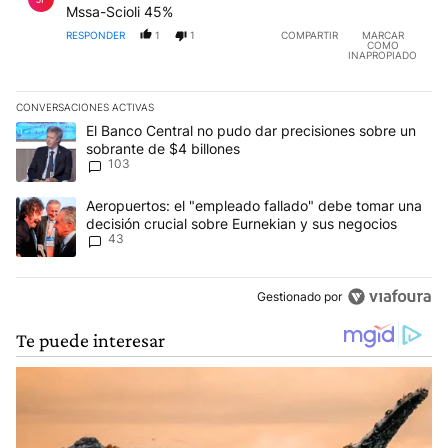
Mssa-Scioli 45%
RESPONDER
1
1
COMPARTIR
MARCAR
COMO
INAPROPIADO
CONVERSACIONES ACTIVAS
Este listado muestra los artículos con más comentarios en los últim
Un artículo de tendencia con el título "El Banco Central no pudo 
El Banco Central no pudo dar precisiones sobre un
sobrante de $4 billones
103
Un artículo de tendencia con el título "Aeropuertos: el "empleado
Aeropuertos: el "empleado fallado" debe tomar una
decisión crucial sobre Eurnekian y sus negocios
43
Gestionado por