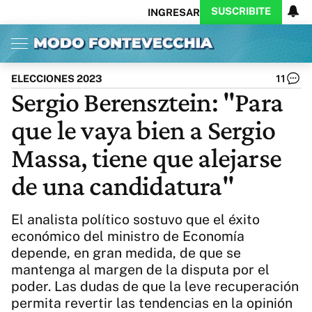
SUSCRIBITE
INGRESAR
Inicio
Ahora
Opinión
Actualidad
Política
Economía
Columnistas
Política
Pymes
Salud
ELECCIONES 2023
11
Ciencia
Protagonistas
Tecnología
Sergio Berensztein: "Para
Cultura
Arte
Educación
que le vaya bien a Sergio
Internacional
Clima
Deportes
CARAS
Exitoina
Turismo
Massa, tiene que alejarse
Videos
Córdoba
Reperfilar
de una candidatura"
Business
Noticias
Caras
Exitoina
Gaming
Vivo
El analista político sostuvo que el éxito
Diario del Juicio
económico del ministro de Economía
depende, en gran medida, de que se
mantenga al margen de la disputa por el
poder. Las dudas de que la leve recuperación
permita revertir las tendencias en la opinión