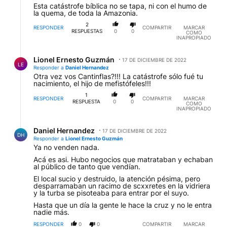
Esta catástrofe bíblica no se tapa, ni con el humo de
la quema, de toda la Amazonia.
2
RESPONDER
COMPARTIR
MARCAR
RESPUESTAS
0
0
COMO
INAPROPIADO
Respuesta de Lionel Ernesto Guzmán.
Lionel Ernesto Guzmán
17 DE DICIEMBRE DE 2022
LE
Responder a
Daniel Hernandez
Otra vez vos Cantinflas?!!! La catástrofe sólo fué tu
nacimiento, el hijo de mefistófeles!!!
1
RESPONDER
COMPARTIR
MARCAR
RESPUESTA
0
0
COMO
INAPROPIADO
Respuesta de Daniel Hernandez.
Daniel Hernandez
17 DE DICIEMBRE DE 2022
DH
Responder a
Lionel Ernesto Guzmán
Ya no venden nada.
Acá es asi. Hubo negocios que matrataban y echaban
al público de tanto que vendían.
El local sucio y destruido, la atención pésima, pero
desparramaban un racimo de scxxretes en la vidriera
y la turba se pisoteaba para entrar por el suyo.
Hasta que un día la gente le hace la cruz y no le entra
nadie más.
RESPONDER
0
0
COMPARTIR
MARCAR