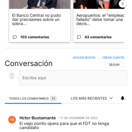
El Banco Central no pudo
Aeropuertos: el "empleado
dar precisiones sobre un
fallado" debe tomar una
sobra...
decis...
103 comentarios
43 comentarios
INICIAR SESIÓN
|
CREAR CUENTA
Conversación
SIGA ESTA CO
SEGUIR
LOS MÁS RECIENTES
TODOS LOS COMENTARIOS
11
Todos los comentarios
Comentario de Hctor Bustamante.
Hctor Bustamante
17 DE DICIEMBRE DE 2022
HB
El viejo zorrito opera para que el FDT no tenga
candidato