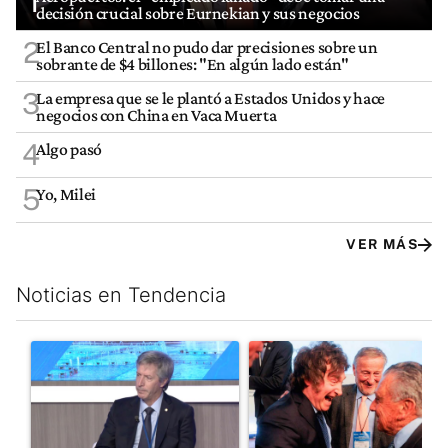
1
decisión crucial sobre Eurnekian y sus negocios
2
El Banco Central no pudo dar precisiones sobre un
sobrante de $4 billones: "En algún lado están"
3
La empresa que se le plantó a Estados Unidos y hace
negocios con China en Vaca Muerta
4
Algo pasó
5
Yo, Milei
VER MÁS
Noticias en Tendencia
Este listado muestra los artículos con más comentarios en los últim
Un artículo de tendencia con el título "El Banco Central no pud
Un artículo de tendencia con e