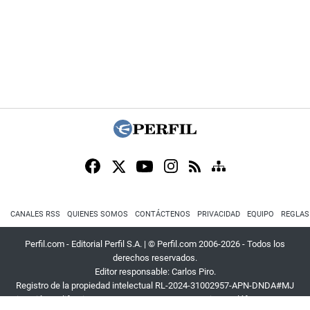
CANALES RSS
QUIENES SOMOS
CONTÁCTENOS
PRIVACIDAD
EQUIPO
REGLAS
Perfil.com - Editorial Perfil S.A.
| © Perfil.com 2006-2026 - Todos los
derechos reservados.
Editor responsable: Carlos Piro.
Registro de la propiedad intelectual RL-2024-31002957-APN-DNDA#MJ
Dirección:
California 2715
,
C1289ABI
,
CABA, Argentina
| Teléfono:
+54 9 11