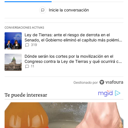
Todos los comentarios
Inicie la conversación
CONVERSACIONES ACTIVAS
Este listado muestra los artículos con más comentarios en los últim
Un artículo de tendencia con el título "Ley de Tierras: ante el ri
Ley de Tierras: ante el riesgo de derrota en el
Senado, el Gobierno eliminó el capítulo más polémico
del proyecto
319
Un artículo de tendencia con el título "Dónde serán los cortes por
Dónde serán los cortes por la movilización en el
Congreso contra la Ley de Tierras y qué ocurrirá con
el transporte público
11
Gestionado por