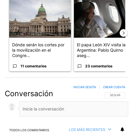
Dónde serán los cortes por
El papa León XIV visita la
la movilización en el
Argentina: Pablo Quirno
Congre...
aseg...
11 comentarios
23 comentarios
INICIAR SESIÓN
|
CREAR CUENTA
Conversación
SIGA ESTA CO
SEGUIR
LOS MÁS RECIENTES
TODOS LOS COMENTARIOS