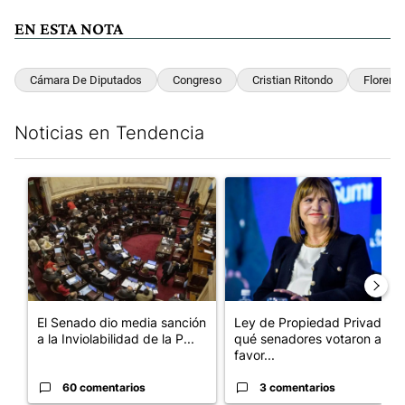
EN ESTA NOTA
Cámara De Diputados
Congreso
Cristian Ritondo
Florenc
Noticias en Tendencia
Este listado muestra los artículos con más comentarios en los últim
Un artículo de tendencia con el título "El Senado dio media san
Un artículo de tendencia con e
El Senado dio media sanción
Ley de Propiedad Privada:
a la Inviolabilidad de la P...
qué senadores votaron a
favor...
60 comentarios
3 comentarios