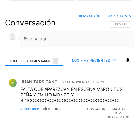
INICIAR SESIÓN
|
CREAR CUENTA
Conversación
SIGA ESTA CO
SEGUIR
LOS MÁS RECIENTES
TODOS LOS COMENTARIOS
5
Todos los comentarios
Comentario de JUAN TARSITANO.
JUAN TARSITANO
27 DE NOVIEMBRE DE 2023
JT
FALTA QUE APAREZCAN EN ESCENA MARQUITOS
PEÑA Y EMILIO MONZO Y
BINGOOOOOOOOOOOOOOOOOOOOOOOOOO
RESPONDER
0
0
COMPARTIR
MARCAR
COMO
INAPROPIADO