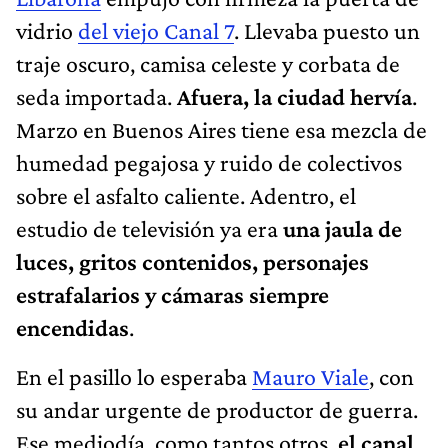
vidrio
del viejo Canal 7
. Llevaba puesto un
traje oscuro, camisa celeste y corbata de
seda importada.
Afuera, la ciudad hervía
.
Marzo en Buenos Aires tiene esa mezcla de
humedad pegajosa y ruido de colectivos
sobre el asfalto caliente. Adentro, el
estudio de televisión ya era
una jaula de
luces, gritos contenidos, personajes
estrafalarios y cámaras
siempre
encendidas
.
En el pasillo lo esperaba
Mauro Viale
, con
su andar urgente de productor de guerra.
Ese mediodía, como tantos otros,
el canal