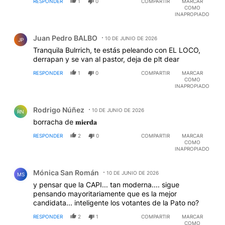
RESPONDER
1
0
COMPARTIR
MARCAR
COMO
INAPROPIADO
Comentario de Juan Pedro BALBO.
Juan Pedro BALBO
10 DE JUNIO DE 2026
JP
Tranquila Bulrrich, te estás peleando con EL LOCO,
derrapan y se van al pastor, deja de plt dear
RESPONDER
1
0
COMPARTIR
MARCAR
COMO
INAPROPIADO
Comentario de Rodrigo Núñez.
Rodrigo Núñez
10 DE JUNIO DE 2026
RN
borracha de 𝐦𝐢𝐞𝐫𝐝𝐚
RESPONDER
2
0
COMPARTIR
MARCAR
COMO
INAPROPIADO
Comentario de Mónica San Román.
Mónica San Román
10 DE JUNIO DE 2026
MS
y pensar que la CAPI... tan moderna.... sigue
pensando mayoritariamente que es la mejor
candidata... inteligente los votantes de la Pato no?
RESPONDER
2
1
COMPARTIR
MARCAR
COMO