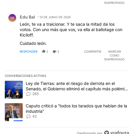
INAPROPIADO
Comentario de Edu Bal.
Edu Bal
10 DE JUNIO DE 2026
EB
León, te va a traicionar. Y te saca la mitad de los
votos. Con uno más que vos, va ella al ballotage con
Kiciloff.
Cuidado león.
RESPONDER
2
3
COMPARTIR
MARCAR
COMO
INAPROPIADO
CONVERSACIONES ACTIVAS
Este listado muestra los artículos con más comentarios en los últim
Un artículo de tendencia con el título "Ley de Tierras: ante el ri
Ley de Tierras: ante el riesgo de derrota en el
Senado, el Gobierno eliminó el capítulo más polémico
del proyecto
283
Un artículo de tendencia con el título "Caputo criticó a “todos los
Caputo criticó a “todos los tarados que hablan de la
industria"
42
Gestionado por