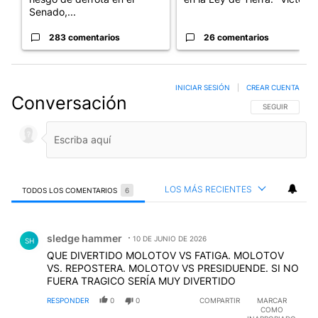
Senado,...
283 comentarios
26 comentarios
INICIAR SESIÓN
|
CREAR CUENTA
Conversación
SIGA ESTA CO
SEGUIR
LOS MÁS RECIENTES
TODOS LOS COMENTARIOS
6
Todos los comentarios
Comentario de sledge hammer.
sledge hammer
10 DE JUNIO DE 2026
SH
QUE DIVERTIDO MOLOTOV VS FATIGA. MOLOTOV
VS. REPOSTERA. MOLOTOV VS PRESIDUENDE. SI NO
FUERA TRAGICO SERÍA MUY DIVERTIDO
RESPONDER
0
0
COMPARTIR
MARCAR
COMO