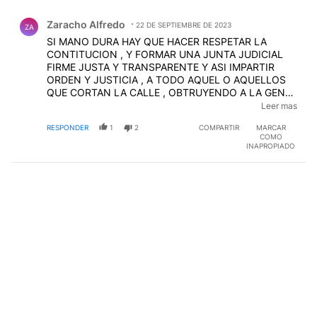
Comentario de Zaracho Alfredo.
Zaracho Alfredo
22 DE SEPTIEMBRE DE 2023
ZA
SI MANO DURA HAY QUE HACER RESPETAR LA
CONTITUCION , Y FORMAR UNA JUNTA JUDICIAL
FIRME JUSTA Y TRANSPARENTE Y ASI IMPARTIR
ORDEN Y JUSTICIA , A TODO AQUEL O AQUELLOS
QUE CORTAN LA CALLE , OBTRUYENDO A LA GENTE
TRABAJADORA , OFICIO VIA JUDICIAL ,DE
Leer mas
NOFICACION Y A BUSCARLOS QUE PAGUEN EN LA
RESPONDER
1
2
COMPARTIR
MARCAR
CARCEL ,
COMO
INAPROPIADO