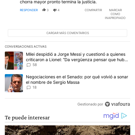
chorra mayor pronto termina la justicia.
RESPONDER
3
4
COMPARTIR
MARCAR
COMO
INAPROPIADO
CARGAR MÁS COMENTARIOS
CONVERSACIONES ACTIVAS
Este listado muestra los artículos con más comentarios en los últim
Un artículo de tendencia con el título "Milei despidió a Jorge Mes
Milei despidió a Jorge Messi y cuestionó a quienes
criticaron a Lionel: “Da vergüenza pensar que hubo
anti-Messi”
58
Un artículo de tendencia con el título "Negociaciones en el Sena
Negociaciones en el Senado: por qué volvió a sonar
el nombre de Sergio Massa
18
Gestionado por