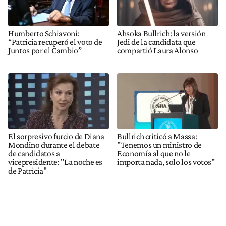
Humberto Schiavoni:
Ahsoka Bullrich: la versión
“Patricia recuperó el voto de
Jedi de la candidata que
Juntos por el Cambio”
compartió Laura Alonso
El sorpresivo furcio de Diana
Bullrich criticó a Massa:
Mondino durante el debate
"Tenemos un ministro de
de candidatos a
Economía al que no le
vicepresidente: "La noche es
importa nada, solo los votos"
de Patricia"