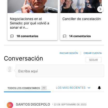
Negociaciones en el
Canciller de cancelación
Senado: por qué volvió a
sonar el n...
18 comentarios
14 comentarios
INICIAR SESIÓN
|
CREAR CUENTA
Conversación
SIGA ESTA CO
SEGUIR
LOS MÁS RECIENTES
TODOS LOS COMENTARIOS
77
Todos los comentarios
Comentario de SANTOS DISCEPOLO.
SANTOS DISCEPOLO
22 DE SEPTIEMBRE DE 2023
SD