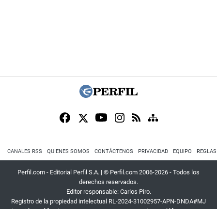
CANALES RSS
QUIENES SOMOS
CONTÁCTENOS
PRIVACIDAD
EQUIPO
REGLAS
Perfil.com - Editorial Perfil S.A.
| © Perfil.com 2006-2026 - Todos los
derechos reservados.
Editor responsable: Carlos Piro.
Registro de la propiedad intelectual RL-2024-31002957-APN-DNDA#MJ
Dirección:
California 2715
,
C1289ABI
,
CABA, Argentina
| Teléfono:
+54 9 11