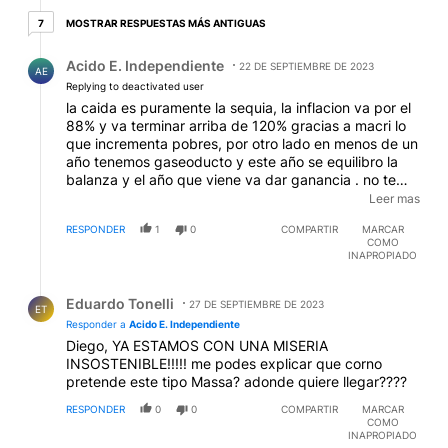
7 respuestas más antiguas
MOSTRAR RESPUESTAS MÁS ANTIGUAS
7
Respuesta de Acido E. Independiente.
Acido E. Independiente
22 DE SEPTIEMBRE DE 2023
AE
Replying to deactivated user
la caida es puramente la sequia, la inflacion va por el
88% y va terminar arriba de 120% gracias a macri lo
que incrementa pobres, por otro lado en menos de un
año tenemos gaseoducto y este año se equilibro la
balanza y el año que viene va dar ganancia . no te
comas el verso de esta todo mal, no fue un buen año
Leer mas
y venimos con flor de mochila pero si sigue massa
RESPONDER
1
0
COMPARTIR
MARCAR
esto va a mejorar muchisimo, sino otra vez para atras
COMO
INAPROPIADO
Respuesta de Eduardo Tonelli.
Eduardo Tonelli
27 DE SEPTIEMBRE DE 2023
ET
Responder a
Acido E. Independiente
Diego, YA ESTAMOS CON UNA MISERIA
INSOSTENIBLE!!!!! me podes explicar que corno
pretende este tipo Massa? adonde quiere llegar????
RESPONDER
0
0
COMPARTIR
MARCAR
COMO
INAPROPIADO