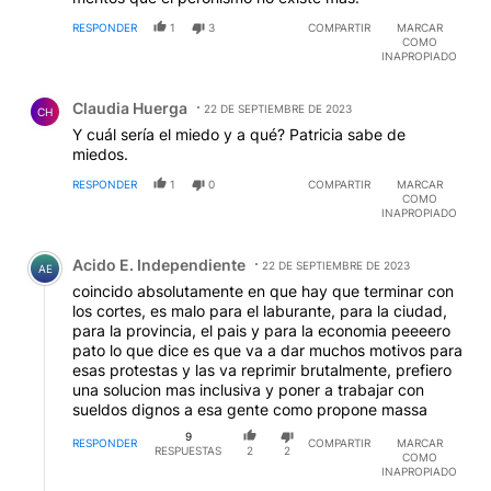
RESPONDER
1
3
COMPARTIR
MARCAR
COMO
INAPROPIADO
Comentario de Claudia Huerga.
Claudia Huerga
22 DE SEPTIEMBRE DE 2023
CH
Y cuál sería el miedo y a qué? Patricia sabe de
miedos.
RESPONDER
1
0
COMPARTIR
MARCAR
COMO
INAPROPIADO
Comentario de Acido E. Independiente.
Acido E. Independiente
22 DE SEPTIEMBRE DE 2023
AE
coincido absolutamente en que hay que terminar con
los cortes, es malo para el laburante, para la ciudad,
para la provincia, el pais y para la economia peeeero
pato lo que dice es que va a dar muchos motivos para
esas protestas y las va reprimir brutalmente, prefiero
una solucion mas inclusiva y poner a trabajar con
sueldos dignos a esa gente como propone massa
9
RESPONDER
COMPARTIR
MARCAR
RESPUESTAS
2
2
COMO
INAPROPIADO