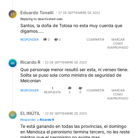
Respuesta de Eduardo Tonelli.
Eduardo Tonelli
27 DE SEPTIEMBRE DE 2023
ET
Replying to deactivated user
Santos, la doña de Tolosa no esta muy cuerda que
digamos.....
RESPONDER
0
0
COMPARTIR
MARCAR
COMO
INAPROPIADO
Comentario de Ricardo R.
Ricardo R
22 DE SEPTIEMBRE DE 2023
RR
Que personaje menor resultó ser esta, ni verseo tiene.
Solita se puso sola como ministra de seguridad de
Melconian
1
RESPONDER
COMPARTIR
MARCAR
RESPUESTA
5
0
COMO
INAPROPIADO
Respuesta de EL INÚTIL.
EL INÚTIL
22 DE SEPTIEMBRE DE 2023
EI
Responder a
Ricardo R
Te está ganando en todas las provincias, el domingo
en Mendoza el peronismo termina tercero, no les reste
méritos que el peronismo no existe mas.