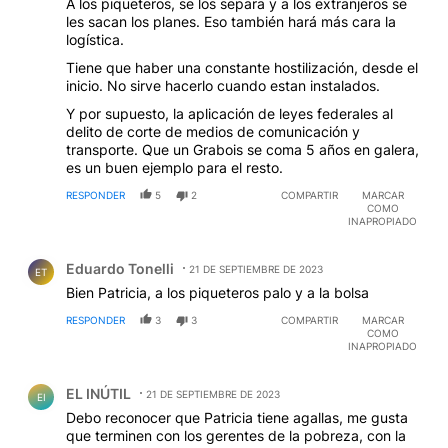
A los piqueteros, se los separa y a los extranjeros se
les sacan los planes. Eso también hará más cara la
logística.
Tiene que haber una constante hostilización, desde el
inicio. No sirve hacerlo cuando estan instalados.
Y por supuesto, la aplicación de leyes federales al
delito de corte de medios de comunicación y
transporte. Que un Grabois se coma 5 años en galera,
es un buen ejemplo para el resto.
RESPONDER
5
2
COMPARTIR
MARCAR
COMO
INAPROPIADO
Comentario de Eduardo Tonelli.
Eduardo Tonelli
21 DE SEPTIEMBRE DE 2023
ET
Bien Patricia, a los piqueteros palo y a la bolsa
RESPONDER
3
3
COMPARTIR
MARCAR
COMO
INAPROPIADO
Comentario de EL INÚTIL.
EL INÚTIL
21 DE SEPTIEMBRE DE 2023
EI
Debo reconocer que Patricia tiene agallas, me gusta
que terminen con los gerentes de la pobreza, con la