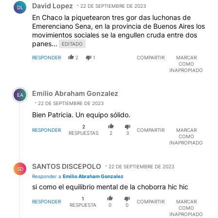
David Lopez
22 DE SEPTIEMBRE DE 2023
DL
En Chaco la piquetearon tres gor das luchonas de
Emerenciano Sena, en la provincia de Buenos Aires los
movimientos sociales se la engullen cruda entre dos
panes...
EDITADO
RESPONDER
2
1
COMPARTIR
MARCAR
COMO
INAPROPIADO
Comentario de Emilio Abraham Gonzalez.
Emilio Abraham Gonzalez
EA
22 DE SEPTIEMBRE DE 2023
Bien Patricia. Un equipo sólido.
2
RESPONDER
COMPARTIR
MARCAR
RESPUESTAS
2
3
COMO
INAPROPIADO
Respuesta de SANTOS DISCEPOLO.
SANTOS DISCEPOLO
22 DE SEPTIEMBRE DE 2023
SD
Responder a
Emilio Abraham Gonzalez
si como el equilibrio mental de la choborra hic hic
1
RESPONDER
COMPARTIR
MARCAR
RESPUESTA
0
0
COMO
INAPROPIADO