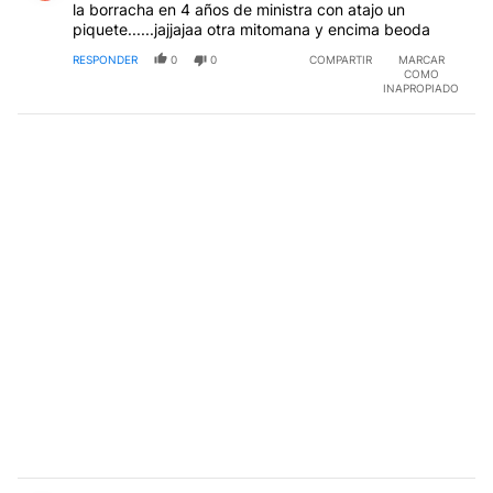
la borracha en 4 años de ministra con atajo un
piquete......jajjajaa otra mitomana y encima beoda
RESPONDER
0
0
COMPARTIR
MARCAR
COMO
INAPROPIADO
Comentario de David Lopez.