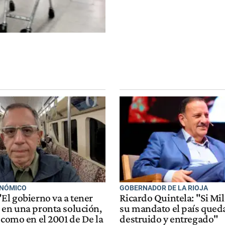
ONÓMICO
GOBERNADOR DE LA RIOJA
El gobierno va a tener
Ricardo Quintela: "Si Mi
 en una pronta solución,
su mandato el país qued
 como en el 2001 de De la
destruido y entregado"