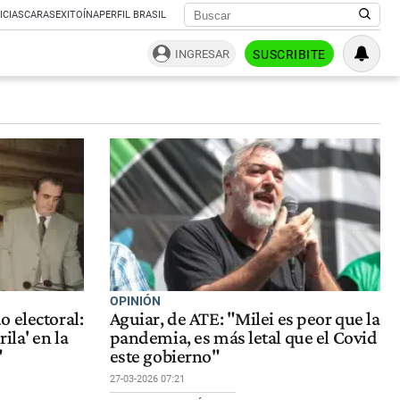
ICIAS
CARAS
EXITOÍNA
PERFIL BRASIL
INGRESAR
SUSCRIBITE
OPINIÓN
 electoral:
Aguiar, de ATE: "Milei es peor que la
ila' en la
pandemia, es más letal que el Covid
"
este gobierno"
27-03-2026 07:21