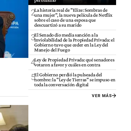
peronismo
La historia real de "Elize: Sombras de
2
una mujer", la nueva película de Netflix
sobre el caso de una esposa que
descuartizó a su marido
El Senado dio media sanción a la
3
Inviolabilidad de la Propiedad Privada: el
Gobierno tuvo que ceder en la Ley del
Manejo del Fuego
Ley de Propiedad Privada: qué senadores
4
votaron a favor y cuáles en contra
El Gobierno perdió la pulseada del
5
nombre: la "Ley de Tierras" se impuso en
toda la conversación digital
VER MÁS