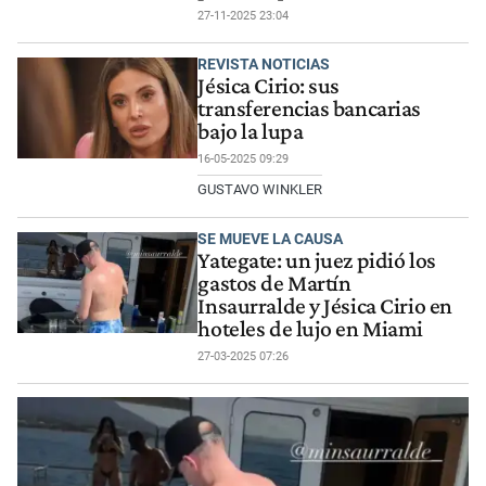
27-11-2025 23:04
REVISTA NOTICIAS
Jésica Cirio: sus
transferencias bancarias
bajo la lupa
16-05-2025 09:29
GUSTAVO WINKLER
SE MUEVE LA CAUSA
Yategate: un juez pidió los
gastos de Martín
Insaurralde y Jésica Cirio en
hoteles de lujo en Miami
27-03-2025 07:26