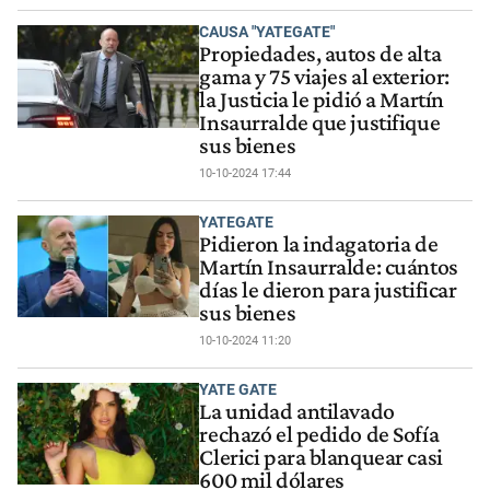
CAUSA "YATEGATE"
Propiedades, autos de alta
gama y 75 viajes al exterior:
la Justicia le pidió a Martín
Insaurralde que justifique
sus bienes
10-10-2024 17:44
YATEGATE
Pidieron la indagatoria de
Martín Insaurralde: cuántos
días le dieron para justificar
sus bienes
10-10-2024 11:20
YATE GATE
La unidad antilavado
rechazó el pedido de Sofía
Clerici para blanquear casi
600 mil dólares