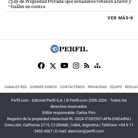
Ley de Propiedad Privada: qué senadores votaron a favor y
5
cuáles en contra
VER MÁS
CANALES RSS
QUIENES SOMOS
CONTÁCTENOS
PRIVACIDAD
EQUIPO
REGLAS
Perfil.com - Editorial Perfil S.A.
| © Perfil.com 2006-2026 - Todos los
derechos reservados.
Editor responsable: Carlos Piro.
Registro de la propiedad intelectual RL-2024-31002957-APN-DNDA#MJ
Dirección:
California 2715
,
C1289ABI
,
CABA, Argentina
| Teléfono:
+54 9 11
3453 4567
| E-mail:
atencion@perfil.com