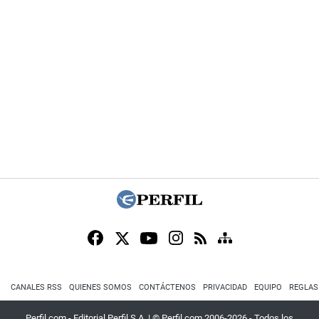
CANALES RSS
QUIENES SOMOS
CONTÁCTENOS
PRIVACIDAD
EQUIPO
REGLAS
Perfil.com - Editorial Perfil S.A.
| © Perfil.com 2006-2026 - Todos los