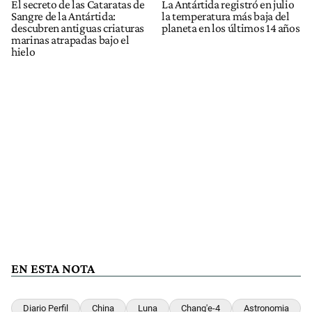
El secreto de las Cataratas de
La Antártida registró en julio
Sangre de la Antártida:
la temperatura más baja del
descubren antiguas criaturas
planeta en los últimos 14 años
marinas atrapadas bajo el
hielo
EN ESTA NOTA
Diario Perfil
China
Luna
Chang'e-4
Astronomia