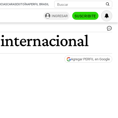
ICIAS
CARAS
EXITOÍNA
PERFIL BRASIL
INGRESAR
SUSCRIBITE
Co
a internacional
en
Ch
|
Ce
Agregar PERFIL en Google