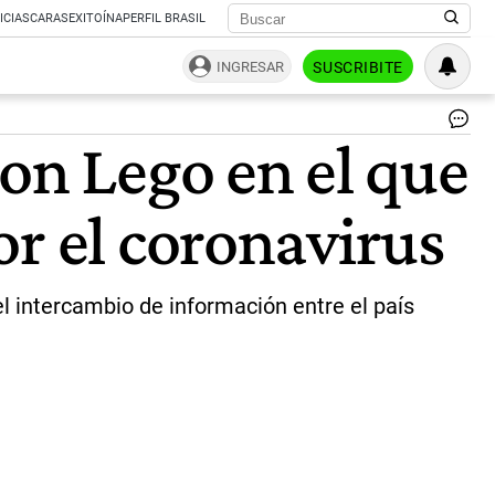
ICIAS
CARAS
EXITOÍNA
PERFIL BRASIL
INGRESAR
SUSCRIBITE
On
on Lego en el que
Up
a
Vir
or el coronavirus
du
so
do
mi
|
el intercambio de información entre el país
AF
y
Twi