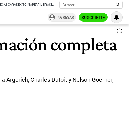
ICIAS
CARAS
EXITOÍNA
PERFIL BRASIL
INGRESAR
SUSCRIBITE
Te
mación completa
Co
|
CE
PE
a Argerich, Charles Dutoit y Nelson Goerner,