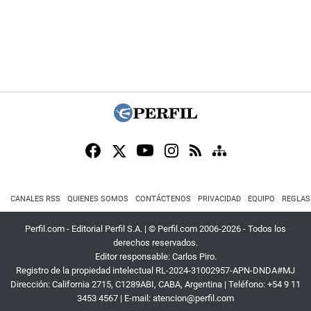
CANALES RSS
QUIENES SOMOS
CONTÁCTENOS
PRIVACIDAD
EQUIPO
REGLAS
Perfil.com - Editorial Perfil S.A.
| © Perfil.com 2006-2026 - Todos los
derechos reservados.
Editor responsable: Carlos Piro.
Registro de la propiedad intelectual RL-2024-31002957-APN-DNDA#MJ
Dirección:
California 2715
,
C1289ABI
,
CABA, Argentina
| Teléfono:
+54 9 11
3453 4567
| E-mail:
atencion@perfil.com