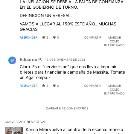
LA INFLACION SE DEBE A LA FALTA DE CONFIANZA
EN EL GOBIERNO DE TURNO.
DEFINICIÓN UNIVERESAL.
VAMOS A LLEGAR AL 150% ESTE AÑO...MUCHAS
GRACIAS
RESPONDER
2
0
COMPARTIR
MARCAR
COMO
INAPROPIADO
Comentario de Eduardo P..
Eduardo P.
3 DE NOVIEMBRE DE 2023
EP
Claro. Es el "nerviosismo" que nos lleva a imprimir
billetes para financiar la campaña de Massita. Tomate
un Agar ompa.-
RESPONDER
2
0
COMPARTIR
MARCAR
COMO
INAPROPIADO
CARGAR MÁS COMENTARIOS
CONVERSACIONES ACTIVAS
Este listado muestra los artículos con más comentarios en los últim
Un artículo de tendencia con el título "Karina Milei vuelve al cen
Karina Milei vuelve al centro de la escena: reúne a