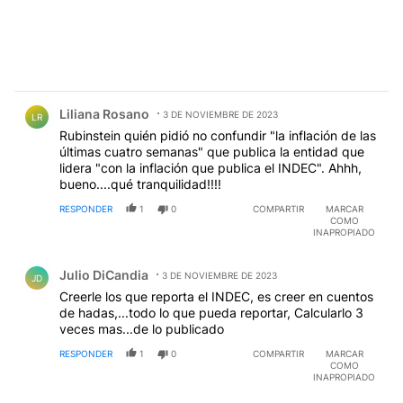
Comentario de Liliana Rosano.
Liliana Rosano
3 DE NOVIEMBRE DE 2023
LR
Rubinstein quién pidió no confundir "la inflación de las
últimas cuatro semanas" que publica la entidad que
lidera "con la inflación que publica el INDEC". Ahhh,
bueno....qué tranquilidad!!!!
RESPONDER
1
0
COMPARTIR
MARCAR
COMO
INAPROPIADO
Comentario de Julio DiCandia.
Julio DiCandia
3 DE NOVIEMBRE DE 2023
JD
Creerle los que reporta el INDEC, es creer en cuentos
de hadas,...todo lo que pueda reportar, Calcularlo 3
veces mas...de lo publicado
RESPONDER
1
0
COMPARTIR
MARCAR
COMO
INAPROPIADO