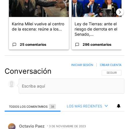
Karina Milei vuelve al centro
Ley de Tierras: ante el
de la escena: reúne a los...
riesgo de derrota en el
Senado,...
25 comentarios
296 comentarios
INICIAR SESIÓN
|
CREAR CUENTA
Conversación
SIGA ESTA CO
SEGUIR
LOS MÁS RECIENTES
TODOS LOS COMENTARIOS
38
Todos los comentarios
Comentario de Octavio Paez.
Octavio Paez
3 DE NOVIEMBRE DE 2023
OP