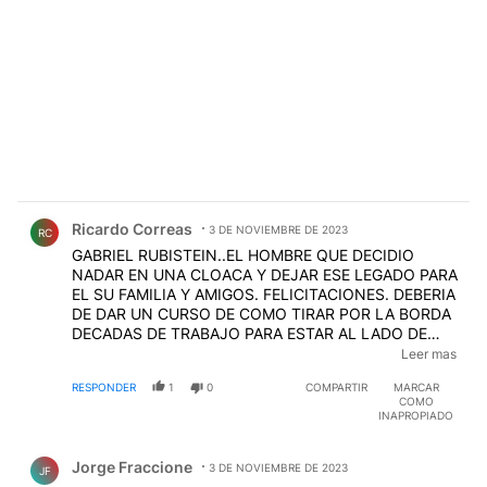
Comentario de Ricardo Correas.
Ricardo Correas
3 DE NOVIEMBRE DE 2023
RC
GABRIEL RUBISTEIN..EL HOMBRE QUE DECIDIO
NADAR EN UNA CLOACA Y DEJAR ESE LEGADO PARA
EL SU FAMILIA Y AMIGOS. FELICITACIONES. DEBERIA
DE DAR UN CURSO DE COMO TIRAR POR LA BORDA
DECADAS DE TRABAJO PARA ESTAR AL LADO DE
ESO QUE SE HACE LLAMAR MINISTRO DE
Leer mas
ECONOMIA Y QUE HACE QUE TODO LO QUE DICE
RESPONDER
1
0
COMPARTIR
MARCAR
SEA RESPALDADO POR VUESTRAS MENTIRAS
COMO
INAPROPIADO
Comentario de Jorge Fraccione.
Jorge Fraccione
3 DE NOVIEMBRE DE 2023
JF