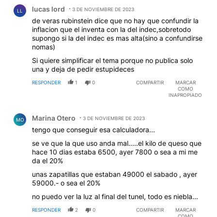
Comentario de lucas lord.
lucas lord
3 DE NOVIEMBRE DE 2023
LL
de veras rubinstein dice que no hay que confundir la
inflacion que el inventa con la del indec,sobretodo
supongo si la del indec es mas alta(sino a confundirse
nomas)
Si quiere simplificar el tema porque no publica solo
una y deja de pedir estupideces
RESPONDER
1
0
COMPARTIR
MARCAR
COMO
INAPROPIADO
Comentario de Marina Otero.
Marina Otero
3 DE NOVIEMBRE DE 2023
MO
tengo que conseguir esa calculadora...
se ve que la que uso anda mal.....el kilo de queso que
hace 10 dias estaba 6500, ayer 7800 o sea a mi me
da el 20%
unas zapatillas que estaban 49000 el sabado , ayer
59000.- o sea el 20%
no puedo ver la luz al final del tunel, todo es niebla...
RESPONDER
2
0
COMPARTIR
MARCAR
COMO