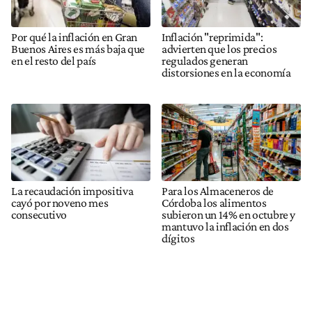
Por qué la inflación en Gran
Inflación "reprimida":
Buenos Aires es más baja que
advierten que los precios
en el resto del país
regulados generan
distorsiones en la economía
La recaudación impositiva
Para los Almaceneros de
cayó por noveno mes
Córdoba los alimentos
consecutivo
subieron un 14% en octubre y
mantuvo la inflación en dos
dígitos