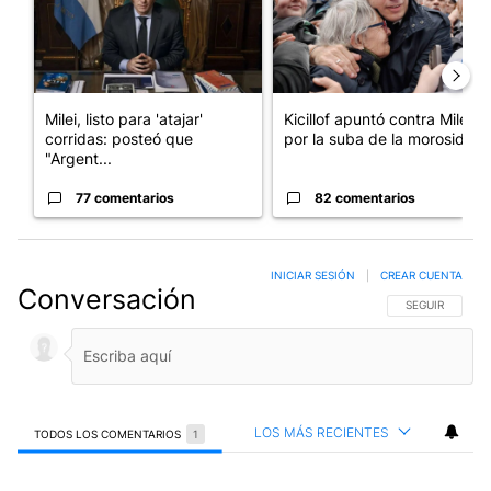
Milei, listo para 'atajar'
Kicillof apuntó contra Milei
corridas: posteó que
por la suba de la morosida...
"Argent...
77 comentarios
82 comentarios
INICIAR SESIÓN
|
CREAR CUENTA
Conversación
SIGA ESTA CO
SEGUIR
LOS MÁS RECIENTES
TODOS LOS COMENTARIOS
1
Todos los comentarios