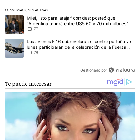
CONVERSACIONES ACTIVAS
Este listado muestra los artículos con más comentarios en los últim
Un artículo de tendencia con el título "Milei, listo para 'atajar' c
Milei, listo para 'atajar' corridas: posteó que
"Argentina tendrá entre US$ 60 y 70 mil millones"
77
Un artículo de tendencia con el título "Los aviones F 16 sobrevola
Los aviones F 16 sobrevolarán el centro porteño y el
lunes participarán de la celebración de la Fuerza
Aérea
76
Gestionado por