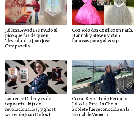
Juliana Awada se mudó al
Con solo dos desfiles en París,
piso que fue de quien
Hannah y Steven visten
‘descubrió’ a Juan José
famosas para galas vip
Campanella
Laurence Debray es de
Como Berni, León Ferrari y
izquierda, ‘hija de
Julio Le Parc, La Chola
revolucionarios’, y ghost
Poblete fue reconocida en la
writer de Juan Carlos I
Bienal de Venecia