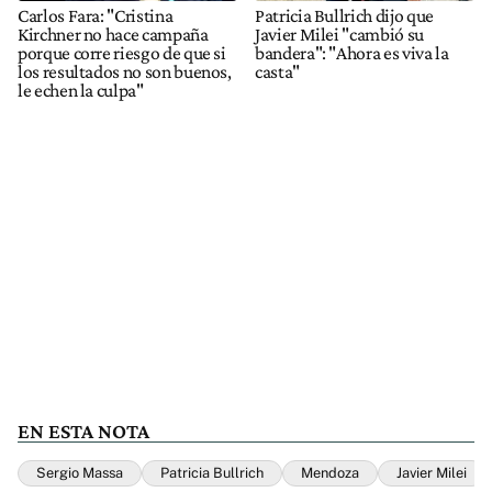
Carlos Fara: "Cristina
Patricia Bullrich dijo que
Kirchner no hace campaña
Javier Milei "cambió su
porque corre riesgo de que si
bandera": "Ahora es viva la
los resultados no son buenos,
casta"
le echen la culpa"
EN ESTA NOTA
Sergio Massa
Patricia Bullrich
Mendoza
Javier Milei