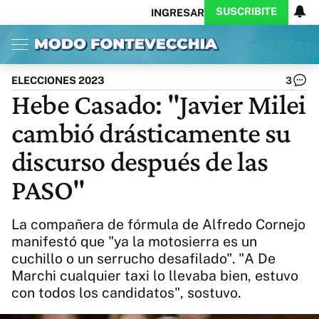
SUSCRIBITE
INGRESAR
Inicio
Ahora
Opinión
Actualidad
Política
Economía
Columnistas
Política
Pymes
Salud
ELECCIONES 2023
3
Ciencia
Protagonistas
Tecnología
Hebe Casado: "Javier Milei
Cultura
Arte
Educación
cambió drásticamente su
Internacional
Clima
Deportes
CARAS
Exitoina
Turismo
discurso después de las
Videos
Córdoba
Reperfilar
PASO"
Business
Noticias
Caras
Exitoina
Gaming
Vivo
La compañera de fórmula de Alfredo Cornejo
Diario del Juicio
manifestó que "ya la motosierra es un
cuchillo o un serrucho desafilado". "A De
Marchi cualquier taxi lo llevaba bien, estuvo
con todos los candidatos", sostuvo.