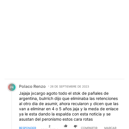
Comentario de Polaco Renzo.
Polaco Renzo
26 DE SEPTIEMBRE DE 2023
PR
Jajaja jxcargo agoto todo el stok de pañales de
argentina, bulrrich dijo que eliminaba las retenciones
al otro dia de asumir, ahora recularon y dicen que las
van a eliminar en 4 o 5 años jaja y la meda de enlace
ya le esta dando la espalda con esta noticia y se
asustan del peronismo estos cara rotas
2
RESPONDER
COMPARTIR
MARCAR