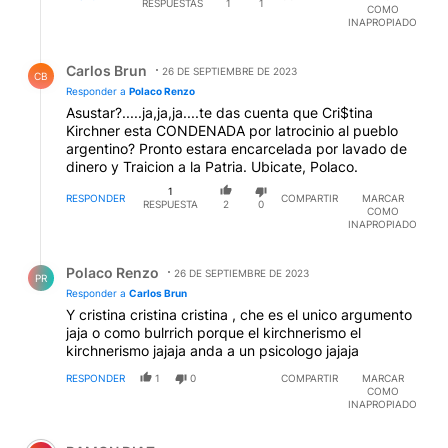
RESPUESTAS
1
1
COMO
INAPROPIADO
Respuesta de Carlos Brun.
Carlos Brun
26 DE SEPTIEMBRE DE 2023
CB
Responder a
Polaco Renzo
Asustar?.....ja,ja,ja....te das cuenta que Cri$tina
Kirchner esta CONDENADA por latrocinio al pueblo
argentino? Pronto estara encarcelada por lavado de
dinero y Traicion a la Patria. Ubicate, Polaco.
1
RESPONDER
COMPARTIR
MARCAR
RESPUESTA
2
0
COMO
INAPROPIADO
Respuesta de Polaco Renzo.
Polaco Renzo
26 DE SEPTIEMBRE DE 2023
PR
Responder a
Carlos Brun
Y cristina cristina cristina , che es el unico argumento
jaja o como bulrrich porque el kirchnerismo el
kirchnerismo jajaja anda a un psicologo jajaja
RESPONDER
1
0
COMPARTIR
MARCAR
COMO
INAPROPIADO
Comentario de RAMON DIAZ.