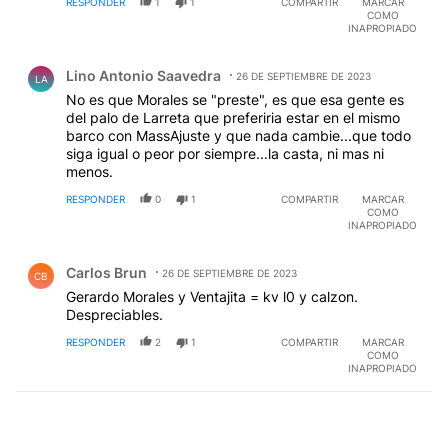
RESPONDER
1
1
COMPARTIR
MARCAR
COMO
INAPROPIADO
Comentario de Lino Antonio Saavedra.
Lino Antonio Saavedra
26 DE SEPTIEMBRE DE 2023
LA
No es que Morales se "preste", es que esa gente es
del palo de Larreta que preferiria estar en el mismo
barco con MassAjuste y que nada cambie...que todo
siga igual o peor por siempre...la casta, ni mas ni
menos.
RESPONDER
0
1
COMPARTIR
MARCAR
COMO
INAPROPIADO
Comentario de Carlos Brun.
Carlos Brun
26 DE SEPTIEMBRE DE 2023
CB
Gerardo Morales y Ventajita = kv l0 y calzon.
Despreciables.
RESPONDER
2
1
COMPARTIR
MARCAR
COMO
INAPROPIADO