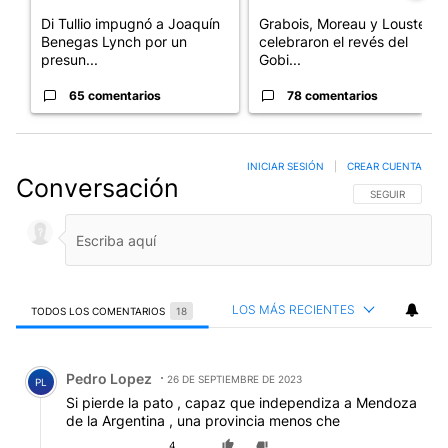
Di Tullio impugnó a Joaquín
Grabois, Moreau y Lousteau
Benegas Lynch por un
celebraron el revés del
presun...
Gobi...
65 comentarios
78 comentarios
INICIAR SESIÓN
|
CREAR CUENTA
Conversación
SIGA ESTA CO
SEGUIR
LOS MÁS RECIENTES
TODOS LOS COMENTARIOS
18
Todos los comentarios
Comentario de Pedro Lopez.
Pedro Lopez
26 DE SEPTIEMBRE DE 2023
PL
Si pierde la pato , capaz que independiza a Mendoza
de la Argentina , una provincia menos che
4