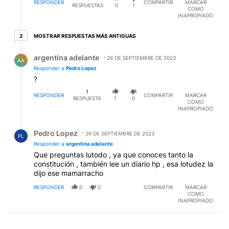
RESPONDER
COMPARTIR
MARCAR
RESPUESTAS
0
1
COMO
INAPROPIADO
2 respuestas más antiguas
MOSTRAR RESPUESTAS MÁS ANTIGUAS
2
Respuesta de argentina adelante.
argentina adelante
26 DE SEPTIEMBRE DE 2023
AA
Responder a
Pedro Lopez
?
1
RESPONDER
COMPARTIR
MARCAR
RESPUESTA
1
0
COMO
INAPROPIADO
Respuesta de Pedro Lopez.
Pedro Lopez
26 DE SEPTIEMBRE DE 2023
PL
Responder a
argentina adelante
Que preguntas lutodo , ya que conoces tanto la
constitución , también lee un diario hp , esa lotudez la
dijo ese mamarracho
RESPONDER
0
0
COMPARTIR
MARCAR
COMO
INAPROPIADO