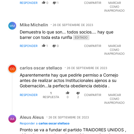
RESPONDER
0
1
COMPARTIR
MARCAR
COMO
INAPROPIADO
Comentario de Mike Michelin.
Mike Michelin
26 DE SEPTIEMBRE DE 2023
MM
Demuestra lo que son... todos socios.... hay que
barrer con toda esta runfla
EDITADO
RESPONDER
1
0
COMPARTIR
MARCAR
COMO
INAPROPIADO
Comentario de carlos oscar stellaco.
carlos oscar stellaco
26 DE SEPTIEMBRE DE 2023
CO
Aparentemente hay que pedirle permiso a Cornejo
antes de realizar actos Institucionales ajenos a su
Gobernación...la perfecta obediencia debida .
1
RESPONDER
COMPARTIR
MARCAR
RESPUESTA
0
2
COMO
INAPROPIADO
Respuesta de Aleus Aleus.
Aleus Aleus
26 DE SEPTIEMBRE DE 2023
AA
Responder a
carlos oscar stellaco
Pronto se va a fundar el partido TRAIDORES UNIDOS ,