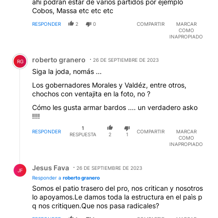
ahi podran estar de varios partidos por ejemplo
Cobos, Massa etc etc etc
RESPONDER
2
0
COMPARTIR
MARCAR
COMO
INAPROPIADO
Comentario de roberto granero.
roberto granero
26 DE SEPTIEMBRE DE 2023
RG
Siga la joda, nomás ...
Los gobernadores Morales y Valdéz, entre otros,
chochos con ventajita en la foto, no ?
Cómo les gusta armar bardos .... un verdadero asko
!!!!
1
RESPONDER
COMPARTIR
MARCAR
RESPUESTA
2
1
COMO
INAPROPIADO
Respuesta de Jesus Fava.
Jesus Fava
26 DE SEPTIEMBRE DE 2023
JF
Responder a
roberto granero
Somos el patio trasero del pro, nos critican y nosotros
lo apoyamos.Le damos toda la estructura en el paìs p
q nos critiquen.Que nos pasa radicales?