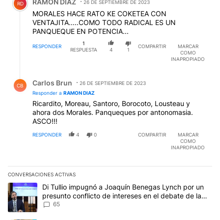
RAMON DIAZ
26 DE SEPTIEMBRE DE 2023
RD
MORALES HACE RATO KE COKETEA CON
VENTAJITA.....COMO TODO RADICAL ES UN
PANQUEQUE EN POTENCIA...
1
RESPONDER
COMPARTIR
MARCAR
RESPUESTA
4
1
COMO
INAPROPIADO
Respuesta de Carlos Brun.
Carlos Brun
26 DE SEPTIEMBRE DE 2023
CB
Responder a
RAMON DIAZ
Ricardito, Moreau, Santoro, Borocoto, Lousteau y
ahora dos Morales. Panqueques por antonomasia.
ASCO!!!
RESPONDER
4
0
COMPARTIR
MARCAR
COMO
INAPROPIADO
CONVERSACIONES ACTIVAS
Este listado muestra los artículos con más comentarios en los últim
Un artículo de tendencia con el título "Di Tullio impugnó a Joaqu
Di Tullio impugnó a Joaquín Benegas Lynch por un
presunto conflicto de intereses en el debate de la
Ley de Tierras
65