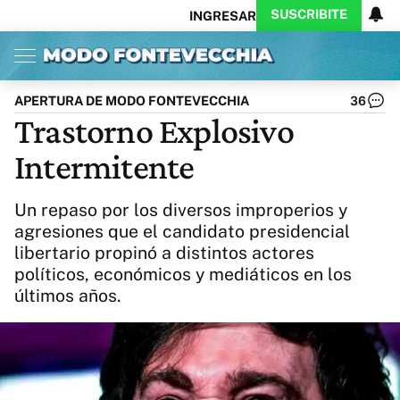
SUSCRIBITE
INGRESAR
Inicio
Ahora
Opinión
Actualidad
Política
Economía
Columnistas
Política
Pymes
Salud
APERTURA DE MODO FONTEVECCHIA
36
Ciencia
Protagonistas
Tecnología
Trastorno Explosivo
Cultura
Arte
Educación
Intermitente
Internacional
Clima
Deportes
CARAS
Exitoina
Turismo
Un repaso por los diversos improperios y
Videos
Córdoba
Reperfilar
agresiones que el candidato presidencial
Business
Noticias
Caras
libertario propinó a distintos actores
Exitoina
Gaming
Vivo
políticos, económicos y mediáticos en los
Diario del Juicio
últimos años.