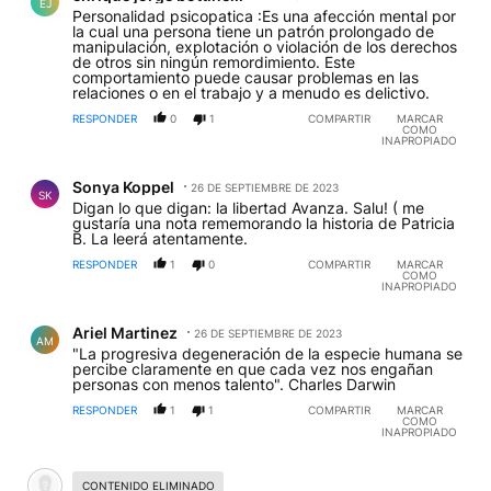
EJ
Personalidad psicopatica :Es una afección mental por
la cual una persona tiene un patrón prolongado de
manipulación, explotación o violación de los derechos
de otros sin ningún remordimiento. Este
comportamiento puede causar problemas en las
relaciones o en el trabajo y a menudo es delictivo.
RESPONDER
0
1
COMPARTIR
MARCAR
COMO
INAPROPIADO
Comentario de Sonya Koppel.
Sonya Koppel
26 DE SEPTIEMBRE DE 2023
SK
Digan lo que digan: la libertad Avanza. Salu! ( me
gustaría una nota rememorando la historia de Patricia
B. La leerá atentamente.
RESPONDER
1
0
COMPARTIR
MARCAR
COMO
INAPROPIADO
Comentario de Ariel Martinez.
Ariel Martinez
26 DE SEPTIEMBRE DE 2023
AM
"La progresiva degeneración de la especie humana se
percibe claramente en que cada vez nos engañan
personas con menos talento". Charles Darwin
RESPONDER
1
1
COMPARTIR
MARCAR
COMO
INAPROPIADO
Comentario desactivado.
CONTENIDO ELIMINADO