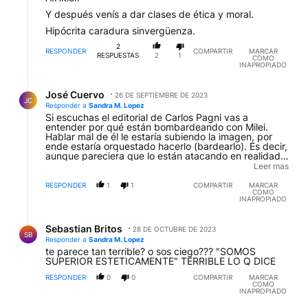
Y después venís a dar clases de ética y moral.
Hipócrita caradura sinvergüenza.
2
RESPONDER
COMPARTIR
MARCAR
RESPUESTAS
2
1
COMO
INAPROPIADO
Respuesta de José Cuervo.
José Cuervo
26 DE SEPTIEMBRE DE 2023
JC
Responder a
Sandra M. Lopez
Si escuchas el editorial de Carlos Pagni vas a
entender por qué están bombardeando con Milei.
Hablar mal de él le estaría subiendo la imagen, por
ende estaría orquestado hacerlo (bardearlo). Es decir,
aunque pareciera que lo están atacando en realidad,
por debajo de la mesa lo están ayudando ya que
Leer mas
saben cuál es el efecto de criticarlo. Son órdenes de
Massita.
RESPONDER
1
1
COMPARTIR
MARCAR
COMO
INAPROPIADO
Respuesta de Sebastian Britos.
Sebastian Britos
28 DE OCTUBRE DE 2023
SB
Responder a
Sandra M. Lopez
te parece tan terrible? o sos ciego??? "SOMOS
SUPERIOR ESTETICAMENTE" TERRIBLE LO Q DICE
RESPONDER
0
0
COMPARTIR
MARCAR
COMO
INAPROPIADO