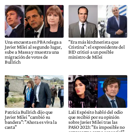
Una encuesta en PBA relega a
"Era más kirchnerista que
Javier Milei al segundo lugar,
Cristina": el expresidente del
sube a Massa y muestra una
BID criticó a un posible
migración de votos de
ministro de Milei
Bullrich
Patricia Bullrich dijo que
Lali Espósito habló del odio
Javier Milei "cambió su
que recibió por su opinión
bandera": "Ahora es viva la
sobre Javier Milei tras las
casta"
PASO 2023: "Es imposible no