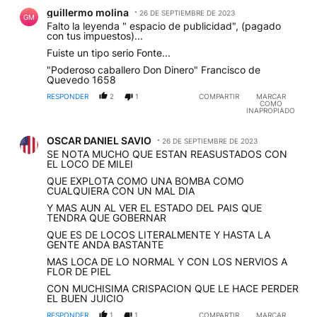
Comentario de guillermo molina.
guillermo molina
26 DE SEPTIEMBRE DE 2023
GM
Falto la leyenda " espacio de publicidad", (pagado
con tus impuestos)...
Fuiste un tipo serio Fonte...
"Poderoso caballero Don Dinero" Francisco de
Quevedo 1658
RESPONDER
2
1
COMPARTIR
MARCAR
COMO
INAPROPIADO
Comentario de OSCAR DANIEL SAVIO.
OSCAR DANIEL SAVIO
26 DE SEPTIEMBRE DE 2023
SE NOTA MUCHO QUE ESTAN REASUSTADOS CON
EL LOCO DE MILEI
QUE EXPLOTA COMO UNA BOMBA COMO
CUALQUIERA CON UN MAL DIA
Y MAS AUN AL VER EL ESTADO DEL PAIS QUE
TENDRA QUE GOBERNAR
QUE ES DE LOCOS LITERALMENTE Y HASTA LA
GENTE ANDA BASTANTE
MAS LOCA DE LO NORMAL Y CON LOS NERVIOS A
FLOR DE PIEL
CON MUCHISIMA CRISPACION QUE LE HACE PERDER
EL BUEN JUICIO
RESPONDER
1
1
COMPARTIR
MARCAR