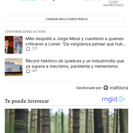
COMO
INAPROPIADO
CARGAR MÁS COMENTARIOS
CONVERSACIONES ACTIVAS
Este listado muestra los artículos con más comentarios en los últim
Un artículo de tendencia con el título "Milei despidió a Jorge Mes
Milei despidió a Jorge Messi y cuestionó a quienes
criticaron a Lionel: “Da vergüenza pensar que hubo
121
anti-Messi”
Un artículo de tendencia con el título "Récord histórico de quie
Récord histórico de quiebras y un industricidio que
ya supera a macrismo, pandemia y menemismo
40
Gestionado por