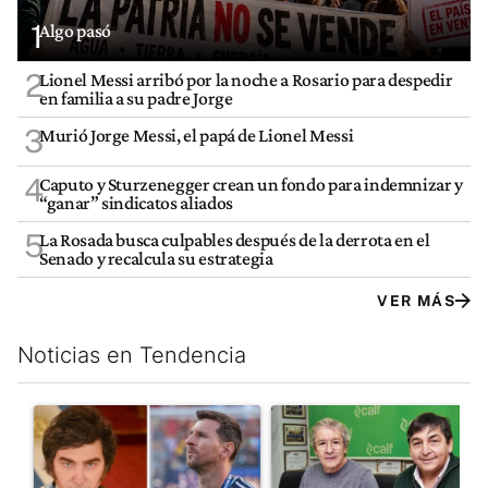
1
Algo pasó
2
Lionel Messi arribó por la noche a Rosario para despedir
en familia a su padre Jorge
3
Murió Jorge Messi, el papá de Lionel Messi
4
Caputo y Sturzenegger crean un fondo para indemnizar y
“ganar” sindicatos aliados
5
La Rosada busca culpables después de la derrota en el
Senado y recalcula su estrategia
VER MÁS
Noticias en Tendencia
Este listado muestra los artículos con más comentarios en los últim
Un artículo de tendencia con el título "Milei despidió a Jorge 
Un artículo de tendencia con 