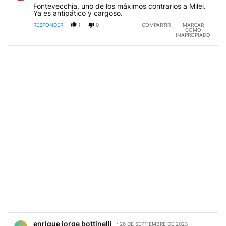
Fontevecchia, uno de los máximos contrarios a Milei.
Ya es antipático y cargoso.
RESPONDER
1
0
COMPARTIR
MARCAR
COMO
INAPROPIADO
Comentario de enrique jorge bottinelli.
enrique jorge bottinelli
26 DE SEPTIEMBRE DE 2023