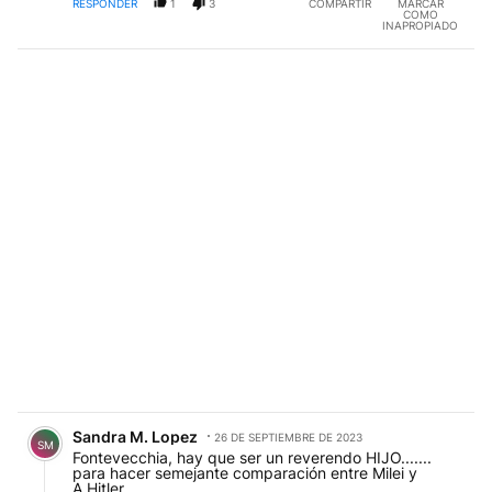
RESPONDER
1
3
COMPARTIR
MARCAR
COMO
INAPROPIADO
Comentario de Sandra M. Lopez.
Sandra M. Lopez
26 DE SEPTIEMBRE DE 2023
SM
Fontevecchia, hay que ser un reverendo HIJO.......
para hacer semejante comparación entre Milei y
A.Hitler.