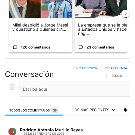
Milei despidió a Jorge Messi
La empresa que se le plantó
y cuestionó a quienes crit...
a Estados Unidos y hace
neg...
120 comentarios
23 comentarios
INICIAR SESIÓN
|
CREAR CUENTA
Conversación
SIGA ESTA CO
SEGUIR
LOS MÁS RECIENTES
TODOS LOS COMENTARIOS
36
Todos los comentarios
Comentario de Rodrigo Antonio Murillo Reyes.
Rodrigo Antonio Murillo Reyes
RA
26 DE SEPTIEMBRE DE 2023