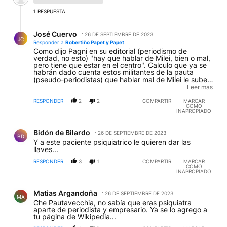
1
RESPUESTA
Respuesta de José Cuervo.
José Cuervo
26 DE SEPTIEMBRE DE 2023
JC
Responder a
Robertiño Papet y Papet
Como dijo Pagni en su editorial (periodismo de
verdad, no esto) "hay que hablar de Milei, bien o mal,
pero tiene que estar en el centro". Calculo que ya se
habrán dado cuenta estos militantes de la pauta
(pseudo-periodistas) que hablar mal de Milei le sube
la imagen. Por ende lo que estamos viendo serían las
Leer mas
conexiones directas de este diario con el "Ministro de
Economía". Ya que al parecer al Peronismo le cae
RESPONDER
2
2
COMPARTIR
MARCAR
COMO
bastante en gracia el "libertario".
INAPROPIADO
Comentario de Bidón de Bilardo.
Bidón de Bilardo
26 DE SEPTIEMBRE DE 2023
BD
Y a este paciente psiquiatrico le quieren dar las
llaves...
RESPONDER
3
1
COMPARTIR
MARCAR
COMO
INAPROPIADO
Comentario de Matias Argandoña.
Matias Argandoña
26 DE SEPTIEMBRE DE 2023
MA
Che Pautavecchia, no sabía que eras psiquiatra
aparte de periodista y empresario. Ya se lo agrego a
tu página de Wikipedia...