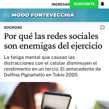
SUSCRIBITE
INGRESAR
Inicio
Ahora
Opinión
Actualidad
Política
Economía
Columnistas
Política
Pymes
Salud
SOCIEDAD
Ciencia
Protagonistas
Tecnología
Por qué las redes sociales
Cultura
Arte
Educación
son enemigas del ejercicio
Internacional
Clima
Deportes
CARAS
Exitoina
Turismo
La fatiga mental que causan las
Videos
Córdoba
Reperfilar
distracciones con el celular disminuyen el
Business
Noticias
Caras
rendimiento en un tercio. El antecedente de
Exitoina
Gaming
Vivo
Delfina Pignatiello en Tokio 2020.
Diario del Juicio