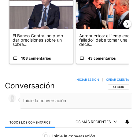
El Banco Central no pudo
Aeropuertos: el "empleado
dar precisiones sobre un
fallado" debe tomar una
sobra...
decis...
103 comentarios
43 comentarios
INICIAR SESIÓN
|
CREAR CUENTA
Conversación
SIGA ESTA CO
SEGUIR
LOS MÁS RECIENTES
TODOS LOS COMENTARIOS
Todos los comentarios
Inicie la conversación