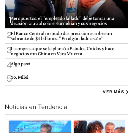
1
Aeropuertos: el "empleado fallado" debe tomar una
decisión crucial sobre Eurnekian y sus negocios
2
El Banco Central no pudo dar precisiones sobre un
sobrante de $4 billones: "En algún lado están"
3
La empresa que se le plantó a Estados Unidos y hace
negocios con China en Vaca Muerta
4
Algo pasó
5
Yo, Milei
VER MÁS
Noticias en Tendencia
Este listado muestra los artículos con más comentarios en los últim
Un artículo de tendencia con el título "El Banco Central no pud
Un artículo de tendencia con e