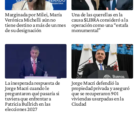
Marginada por Milei, María
Una de las querellas en la
Verónica Michelli aún no
causa $LIBRA consideró a la
tiene destino a más de un mes
operación como una “estafa
de su designación
monumental”
La inesperada respuesta de
Jorge Macri defendió la
Jorge Macri cuando le
propiedad privada y aseguró
preguntaron qué pasaría si
que se recuperaron 901
tuviera que enfrentar a
viviendas usurpadas en la
Patricia Bullrich en las
Ciudad
elecciones 2027