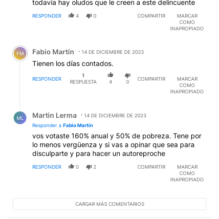
todavía hay oludos que le creen a este delincuente
RESPONDER
4
0
COMPARTIR
MARCAR
COMO
INAPROPIADO
Comentario de Fabio Martín.
Fabio Martín
14 DE DICIEMBRE DE 2023
FM
Tienen los días contados.
1
RESPONDER
COMPARTIR
MARCAR
RESPUESTA
4
0
COMO
INAPROPIADO
Respuesta de Martin Lerma.
Martin Lerma
14 DE DICIEMBRE DE 2023
ML
Responder a
Fabio Martín
vos votaste 160% anual y 50% de pobreza. Tene por
lo menos vergüenza y si vas a opinar que sea para
disculparte y para hacer un autoreproche
RESPONDER
0
2
COMPARTIR
MARCAR
COMO
INAPROPIADO
CARGAR MÁS COMENTARIOS