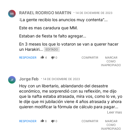
Comentario de RAFAEL RODRIGO MARTIN.
RAFAEL RODRIGO MARTIN
14 DE DICIEMBRE DE 2023
RR
:La gente recibio los anuncios muy contenta"...
Este es mas caradura que MM.
Estaban de fiesta te falto agregar...
En 3 meses los que lo votaron se van a querer hacer
un Harakiri...
EDITADO
RESPONDER
4
0
COMPARTIR
MARCAR
COMO
INAPROPIADO
Comentario de Jorge Feb.
Jorge Feb
14 DE DICIEMBRE DE 2023
JF
Hoy con un libertario, ablandando del desastre
económico, me sorprendió con su reflexión, me dijo
que la nafta estaba atrasada, mira vos, como lo ve, yo
le dije que mi jubilación viene 4 años atrasada y ahora
quieren modificar la fórmula de cálculo para pagar
menos, por que somos un gasto, aportes 40 años y
Leer mas
para los gobiernos somos un gasto. VIVA LA
RESPONDER
6
0
COMPARTIR
MARCAR
LIBERTAD...
COMO
INAPROPIADO