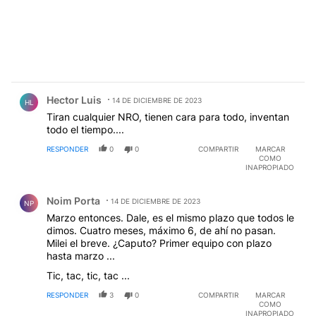
Comentario de Hector Luis.
Hector Luis
14 DE DICIEMBRE DE 2023
HL
Tiran cualquier NRO, tienen cara para todo, inventan
todo el tiempo....
RESPONDER
0
0
COMPARTIR
MARCAR
COMO
INAPROPIADO
Comentario de Noim Porta.
Noim Porta
14 DE DICIEMBRE DE 2023
NP
Marzo entonces. Dale, es el mismo plazo que todos le
dimos. Cuatro meses, máximo 6, de ahí no pasan.
Milei el breve. ¿Caputo? Primer equipo con plazo
hasta marzo ...
Tic, tac, tic, tac ...
RESPONDER
3
0
COMPARTIR
MARCAR
COMO
INAPROPIADO