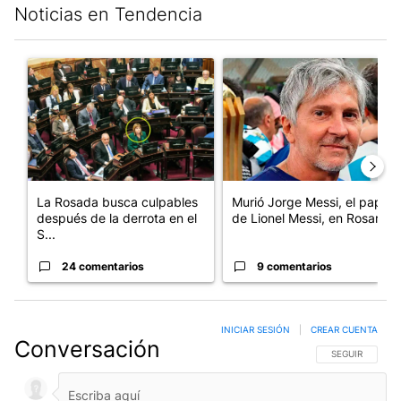
Noticias en Tendencia
Este listado muestra los artículos con más comentarios en los últim
Un artículo de tendencia con el título "La Rosada busca culpabl
Un artículo de tendencia con e
La Rosada busca culpables
Murió Jorge Messi, el papá
después de la derrota en el
de Lionel Messi, en Rosario
S...
24 comentarios
9 comentarios
INICIAR SESIÓN
|
CREAR CUENTA
Conversación
SIGA ESTA CO
SEGUIR