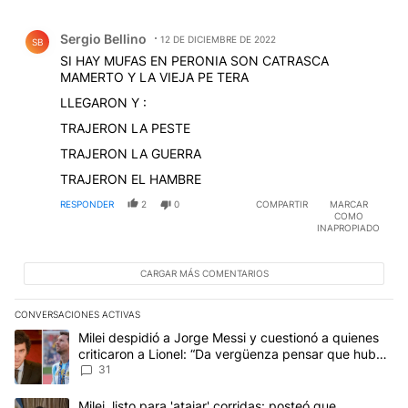
Comentario de Sergio Bellino.
Sergio Bellino
12 DE DICIEMBRE DE 2022
SB
SI HAY MUFAS EN PERONIA SON CATRASCA
MAMERTO Y LA VIEJA PE TERA
LLEGARON Y :
TRAJERON LA PESTE
TRAJERON LA GUERRA
TRAJERON EL HAMBRE
RESPONDER
2
0
COMPARTIR
MARCAR
COMO
INAPROPIADO
CARGAR MÁS COMENTARIOS
CONVERSACIONES ACTIVAS
Este listado muestra los artículos con más comentarios en los últim
Un artículo de tendencia con el título "Milei despidió a Jorge Mes
Milei despidió a Jorge Messi y cuestionó a quienes
criticaron a Lionel: “Da vergüenza pensar que hubo
anti-Messi”
31
Un artículo de tendencia con el título "Milei, listo para 'atajar' 
Milei, listo para 'atajar' corridas: posteó que