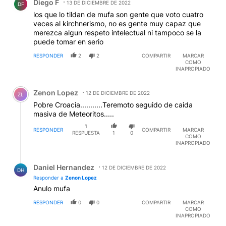
Diego F
13 DE DICIEMBRE DE 2022
DF
los que lo tildan de mufa son gente que voto cuatro
veces al kirchnerismo, no es gente muy capaz que
merezca algun respeto intelectual ni tampoco se la
puede tomar en serio
RESPONDER
2
2
COMPARTIR
MARCAR
COMO
INAPROPIADO
Comentario de Zenon Lopez.
Zenon Lopez
12 DE DICIEMBRE DE 2022
ZL
Pobre Croacia...........Teremoto seguido de caida
masiva de Meteoritos.....
1
RESPONDER
COMPARTIR
MARCAR
RESPUESTA
1
0
COMO
INAPROPIADO
Respuesta de Daniel Hernandez.
Daniel Hernandez
12 DE DICIEMBRE DE 2022
DH
Responder a
Zenon Lopez
Anulo mufa
RESPONDER
0
0
COMPARTIR
MARCAR
COMO
INAPROPIADO