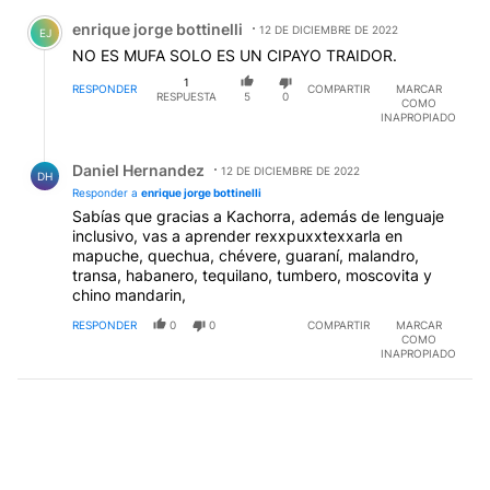
Comentario de enrique jorge bottinelli.
enrique jorge bottinelli
12 DE DICIEMBRE DE 2022
EJ
NO ES MUFA SOLO ES UN CIPAYO TRAIDOR.
1
RESPONDER
COMPARTIR
MARCAR
RESPUESTA
5
0
COMO
INAPROPIADO
Respuesta de Daniel Hernandez.
Daniel Hernandez
12 DE DICIEMBRE DE 2022
DH
Responder a
enrique jorge bottinelli
Sabías que gracias a Kachorra, además de lenguaje
inclusivo, vas a aprender rexxpuxxtexxarla en
mapuche, quechua, chévere, guaraní, malandro,
transa, habanero, tequilano, tumbero, moscovita y
chino mandarin,
RESPONDER
0
0
COMPARTIR
MARCAR
COMO
INAPROPIADO