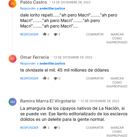
Pablo Castro
13 DE DICIEMBRE DE 2022
PC
Responder a
andwillbe justice
dale lorito repeti......"ah pero Macri"........"ah pero
Macri"........"ah pero Macri"........"ah pero
Macri"........"ah pero Macri"....
RESPONDER
0
2
COMPARTIR
MARCAR
COMO
INAPROPIADO
Respuesta de Omar Ferreria.
Omar Ferreria
13 DE DICIEMBRE DE 2022
OF
Responder a
andwillbe justice
te olvidaste el mil. 45 mil millones de dólares
RESPONDER
0
0
COMPARTIR
MARCAR
COMO
INAPROPIADO
Comentario de Ramiro Marra El Virgotario.
Ramiro Marra El Virgotario
12 DE DICIEMBRE DE 2022
RM
La amargura de los cipayos nativos de La Nación, si
se puede ver. Ese llanto editorializado de los esclavos
dolidos es un deleite para la gente normal.
RESPONDER
3
0
COMPARTIR
MARCAR
COMO
INAPROPIADO