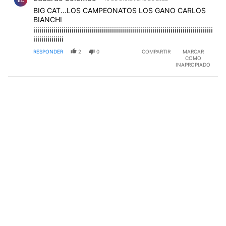
EC
BIG CAT...LOS CAMPEONATOS LOS GANO CARLOS
BIANCHI
¡¡¡¡¡¡¡¡¡¡¡¡¡¡¡¡¡¡¡¡¡¡¡¡¡¡¡¡¡¡¡¡¡¡¡¡¡¡¡¡¡¡¡¡¡¡¡¡¡¡¡¡¡¡¡¡¡¡¡¡¡¡¡¡¡¡¡¡¡¡¡¡¡¡¡¡¡¡¡¡¡¡¡¡¡¡¡¡¡
¡¡¡¡¡¡¡¡¡¡¡¡¡¡¡
RESPONDER
2
0
COMPARTIR
MARCAR
COMO
INAPROPIADO