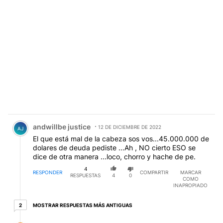
Comentario de andwillbe justice.
andwillbe justice
12 DE DICIEMBRE DE 2022
AJ
El que está mal de la cabeza sos vos...45.000.000 de
dolares de deuda pediste ...Ah , NO cierto ESO se
dice de otra manera ...loco, chorro y hache de pe.
4
RESPONDER
COMPARTIR
MARCAR
RESPUESTAS
4
0
COMO
INAPROPIADO
2 respuestas más antiguas
MOSTRAR RESPUESTAS MÁS ANTIGUAS
2
Respuesta de Pablo Castro.