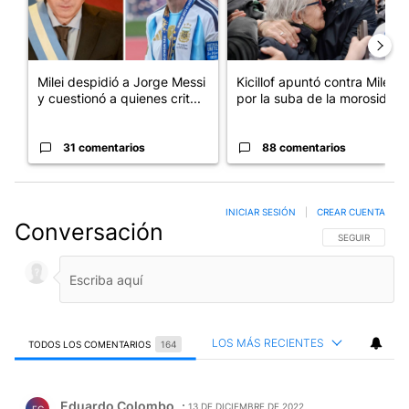
Milei despidió a Jorge Messi
Kicillof apuntó contra Milei
y cuestionó a quienes crit...
por la suba de la morosida...
31 comentarios
88 comentarios
INICIAR SESIÓN
|
CREAR CUENTA
Conversación
SIGA ESTA CO
SEGUIR
LOS MÁS RECIENTES
TODOS LOS COMENTARIOS
164
Todos los comentarios
Comentario de Eduardo Colombo.
Eduardo Colombo
13 DE DICIEMBRE DE 2022