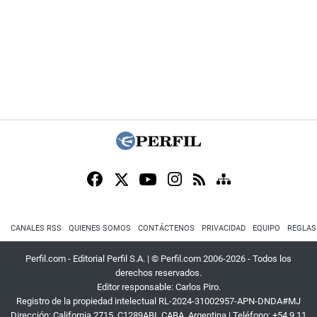
CANALES RSS
QUIENES SOMOS
CONTÁCTENOS
PRIVACIDAD
EQUIPO
REGLAS
Perfil.com - Editorial Perfil S.A.
| © Perfil.com 2006-2026 - Todos los
derechos reservados.
Editor responsable: Carlos Piro.
Registro de la propiedad intelectual RL-2024-31002957-APN-DNDA#MJ
Dirección:
California 2715
,
C1289ABI
,
CABA, Argentina
| Teléfono:
+54 9 11