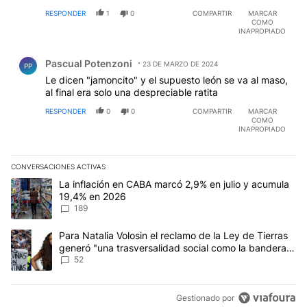
RESPONDER
1
0
COMPARTIR
MARCAR
COMO
INAPROPIADO
Comentario de Pascual Potenzoni.
Pascual Potenzoni
23 DE MARZO DE 2024
PP
Le dicen "jamoncito" y el supuesto león se va al maso,
al final era solo una despreciable ratita
RESPONDER
0
0
COMPARTIR
MARCAR
COMO
INAPROPIADO
CONVERSACIONES ACTIVAS
Este listado muestra los artículos con más comentarios en los últim
Un artículo de tendencia con el título "La inflación en CABA mar
La inflación en CABA marcó 2,9% en julio y acumula
19,4% en 2026
189
Un artículo de tendencia con el título "Para Natalia Volosin el re
Para Natalia Volosin el reclamo de la Ley de Tierras
generó "una trasversalidad social como la bandera
de Malvinas"
52
Gestionado por