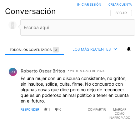
INICIAR SESIÓN
|
CREAR CUENTA
Conversación
SIGA ESTA CO
SEGUIR
LOS MÁS RECIENTES
TODOS LOS COMENTARIOS
3
Todos los comentarios
Comentario de Roberto Oscar Britos.
Roberto Oscar Britos
23 DE MARZO DE 2024
RO
Es una mujer con un discurso consistente, no gritón,
sin insultos, sólida, culta, firme. No concuerdo con
algunas cosas que dice pero no dejo de reconocer
que es un poderoso animal político a tener en cuenta
en el futuro.
RESPONDER
1
0
COMPARTIR
MARCAR
COMO
INAPROPIADO