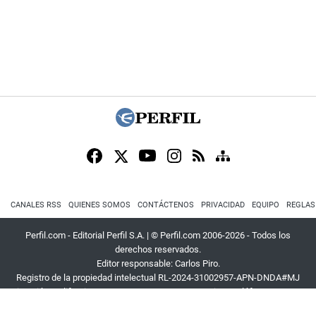
CANALES RSS
QUIENES SOMOS
CONTÁCTENOS
PRIVACIDAD
EQUIPO
REGLAS
Perfil.com - Editorial Perfil S.A.
| © Perfil.com 2006-2026 - Todos los
derechos reservados.
Editor responsable: Carlos Piro.
Registro de la propiedad intelectual RL-2024-31002957-APN-DNDA#MJ
Dirección:
California 2715
,
C1289ABI
,
CABA, Argentina
| Teléfono:
+54 9 11
3453 4567
| E-mail:
atencion@perfil.com