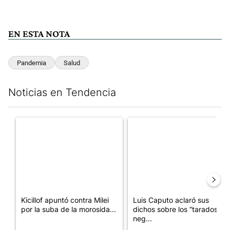
EN ESTA NOTA
Pandemia
Salud
Noticias en Tendencia
Este listado muestra los artículos con más comentarios en los últim
Un artículo de tendencia con el título "Kicillof apuntó contra Mil
Un artículo de tendencia con e
Kicillof apuntó contra Milei
Luis Caputo aclaró sus
por la suba de la morosida...
dichos sobre los “tarados” y
neg...