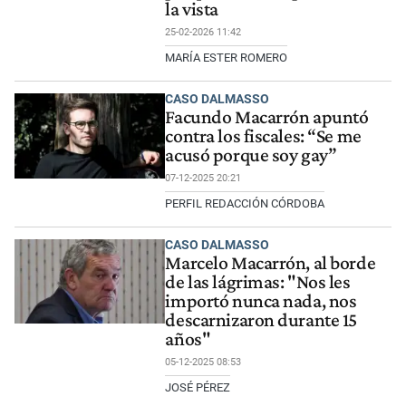
la vista
25-02-2026 11:42
MARÍA ESTER ROMERO
CASO DALMASSO
Facundo Macarrón apuntó
contra los fiscales: “Se me
acusó porque soy gay”
07-12-2025 20:21
PERFIL REDACCIÓN CÓRDOBA
CASO DALMASSO
Marcelo Macarrón, al borde
de las lágrimas: "Nos les
importó nunca nada, nos
descarnizaron durante 15
años"
05-12-2025 08:53
JOSÉ PÉREZ