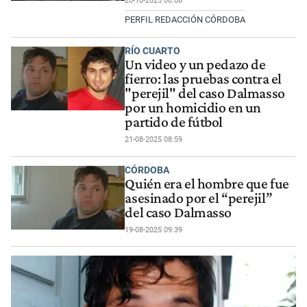
20-10-2025 00:06
PERFIL REDACCIÓN CÓRDOBA
RÍO CUARTO
Un video y un pedazo de
fierro: las pruebas contra el
"perejil" del caso Dalmasso
por un homicidio en un
partido de fútbol
21-08-2025 08:59
CÓRDOBA
Quién era el hombre que fue
asesinado por el “perejil”
del caso Dalmasso
19-08-2025 09:39