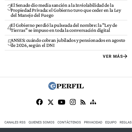
El Senado dio media sanción a la Inviolabilidad de la
3
Propiedad Privada: el Gobierno tuvo que ceder en la Ley
del Manejo del Fuego
El Gobierno perdió la pulseada del nombre: la "Ley de
4
Tierras" se impuso en toda la conversación digital
ANSES: cuándo cobran jubilados y pensionados en agosto
5
de 2026, según el DNI
VER MÁS
CANALES RSS
QUIENES SOMOS
CONTÁCTENOS
PRIVACIDAD
EQUIPO
REGLAS