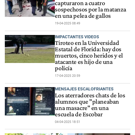
capturaron a cuatro
sospechosos por la matanza
en una pelea de gallos
19-04-2025 08:49
IMPACTANTES VIDEOS
Tiroteo en la Universidad
Estatal de Florida: hay dos
muertos, cinco heridos y el
atacante es hijo de una
policía
17-04-2025 20:59
MENSAJES ESCALOFRIANTES
Los aterradores chats de los
alumnos que "planeaban
una masacre" en una
escuela de Escobar
04-04-2025 18:51