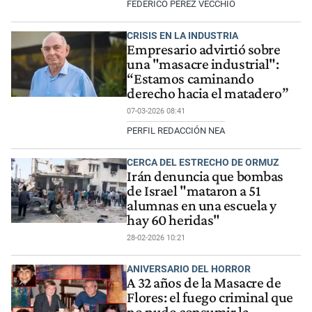
FEDERICO PEREZ VECCHIO
CRISIS EN LA INDUSTRIA
Empresario advirtió sobre
una "masacre industrial":
“Estamos caminando
derecho hacia el matadero”
07-03-2026 08:41
PERFIL REDACCIÓN NEA
CERCA DEL ESTRECHO DE ORMUZ
Irán denuncia que bombas
de Israel "mataron a 51
alumnas en una escuela y
hay 60 heridas"
28-02-2026 10:21
ANIVERSARIO DEL HORROR
A 32 años de la Masacre de
Flores: el fuego criminal que
no pudo consumir la