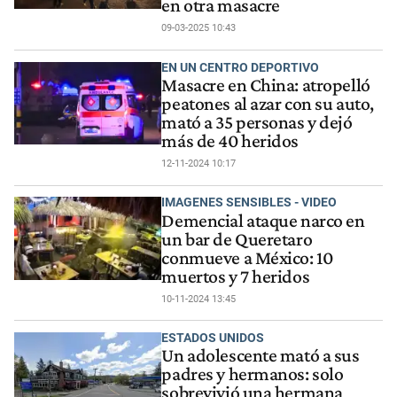
en otra masacre
09-03-2025 10:43
EN UN CENTRO DEPORTIVO
Masacre en China: atropelló
peatones al azar con su auto,
mató a 35 personas y dejó
más de 40 heridos
12-11-2024 10:17
IMAGENES SENSIBLES - VIDEO
Demencial ataque narco en
un bar de Queretaro
conmueve a México: 10
muertos y 7 heridos
10-11-2024 13:45
ESTADOS UNIDOS
Un adolescente mató a sus
padres y hermanos: solo
sobrevivió una hermana