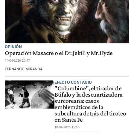
OPINIÓN
Operación Masacre o el Dr.Jekill y Mr.Hyde
14-04-2026 20:47
FERNANDO MIRANDA
EFECTO CONTAGIO
"Columbine", el tirador de
Búfalo y la descuartizadora
surcoreana: casos
emblemáticos de la
subcultura detrás del tiroteo
en Santa Fe
10-04-2026 15:55