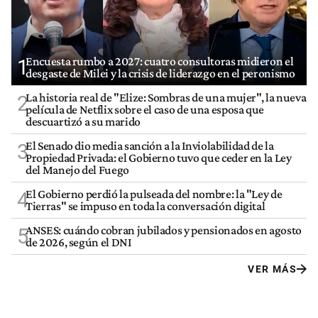
Encuesta rumbo a 2027: cuatro consultoras midieron el
1
desgaste de Milei y la crisis de liderazgo en el peronismo
La historia real de "Elize: Sombras de una mujer", la nueva
2
película de Netflix sobre el caso de una esposa que
descuartizó a su marido
El Senado dio media sanción a la Inviolabilidad de la
3
Propiedad Privada: el Gobierno tuvo que ceder en la Ley
del Manejo del Fuego
El Gobierno perdió la pulseada del nombre: la "Ley de
4
Tierras" se impuso en toda la conversación digital
ANSES: cuándo cobran jubilados y pensionados en agosto
5
de 2026, según el DNI
VER MÁS