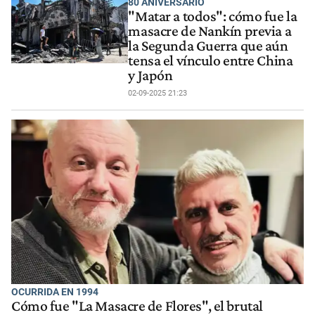
80 ANIVERSARIO
"Matar a todos": cómo fue la
masacre de Nankín previa a
la Segunda Guerra que aún
tensa el vínculo entre China
y Japón
02-09-2025 21:23
OCURRIDA EN 1994
Cómo fue "La Masacre de Flores", el brutal