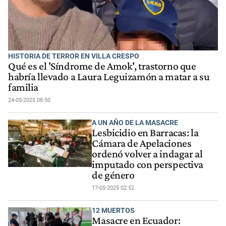
HISTORIA DE TERROR EN VILLA CRESPO
Qué es el 'Síndrome de Amok', trastorno que
habría llevado a Laura Leguizamón a matar a su
familia
24-05-2025 08:50
A UN AÑO DE LA MASACRE
Lesbicidio en Barracas: la
Cámara de Apelaciones
ordenó volver a indagar al
imputado con perspectiva
de género
17-05-2025 02:52
12 MUERTOS
Masacre en Ecuador: