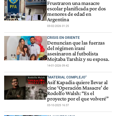
Frustraron una masacre
escolar planificada por dos
menores de edad en
Argentina
03-02-2026 01:25
CRISIS EN ORIENTE
Denuncian que las fuerzas
del régimen iraní
asesinaron al futbolista
Mojtaba Tarshiz y su esposa.
14-01-2026 09:42
"MATERIAL COMPLEJO"
Asif Kapadia quiere llevar al
cine ‘Operación Masacre’ de
Rodolfo Walsh: “Es el
proyecto por el que volveré”
03-10-2025 16:37