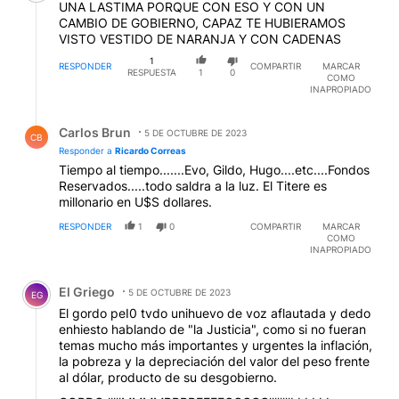
UNA LASTIMA PORQUE CON ESO Y CON UN
CAMBIO DE GOBIERNO, CAPAZ TE HUBIERAMOS
VISTO VESTIDO DE NARANJA Y CON CADENAS
1
RESPONDER
COMPARTIR
MARCAR
RESPUESTA
1
0
COMO
INAPROPIADO
Respuesta de Carlos Brun.
Carlos Brun
5 DE OCTUBRE DE 2023
CB
Responder a
Ricardo Correas
Tiempo al tiempo.......Evo, Gildo, Hugo....etc....Fondos
Reservados.....todo saldra a la luz. El Titere es
millonario en U$S dollares.
RESPONDER
1
0
COMPARTIR
MARCAR
COMO
INAPROPIADO
Comentario de El Griego.
El Griego
5 DE OCTUBRE DE 2023
EG
El gordo peI0 tvdo unihuevo de voz aflautada y dedo
enhiesto hablando de "la Justicia", como si no fueran
temas mucho más importantes y urgentes la inflación,
la pobreza y la depreciación del valor del peso frente
al dólar, producto de su desgobierno.