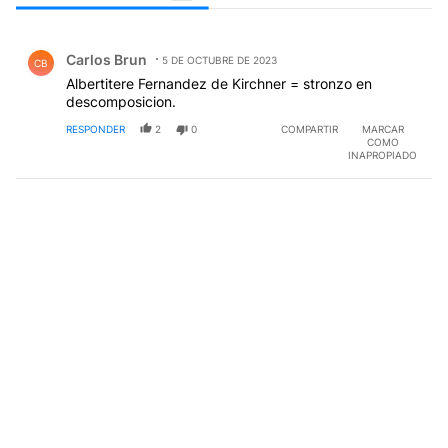
Todos los comentarios
Comentario de Carlos Brun.
Carlos Brun
5 DE OCTUBRE DE 2023
CB
Albertitere Fernandez de Kirchner = stronzo en
descomposicion.
RESPONDER
2
0
COMPARTIR
MARCAR
COMO
INAPROPIADO