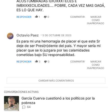
ACOSTUMBRADAS IDIOXXXTECES E
IMBXXXECILIDADES.... POBRE, CADA VEZ MAS GAGÁ,
ES LO QUE HAY.
RESPONDER
1
0
COMPARTIR
MARCAR
COMO
INAPROPIADO
Comentario de Octavio Paez.
Octavio Paez
5 DE OCTUBRE DE 2023
OP
Es para mi una hemorragia de placer el que este Sr
deje de ser Presi(n)dente del pais. Y mayor sería mi
placer que se lo juzgara por las calamidades
cometidas bajo SU responsabilidad.
RESPONDER
3
0
COMPARTIR
MARCAR
COMO
INAPROPIADO
CARGAR MÁS COMENTARIOS
CONVERSACIONES ACTIVAS
Este listado muestra los artículos con más comentarios en los últim
Un artículo de tendencia con el título "García Cuerva cuestionó a 
García Cuerva cuestionó a los políticos por la
pobreza
64