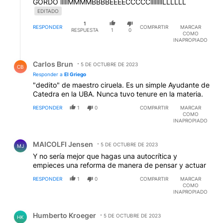
GORDO lllllMMMMBBBBEEEECCCCCllllllllLLLLLL
EDITADO
1
RESPONDER
COMPARTIR
MARCAR
RESPUESTA
1
0
COMO
INAPROPIADO
Respuesta de Carlos Brun.
Carlos Brun
5 DE OCTUBRE DE 2023
CB
Responder a
El Griego
"dedito" de maestro ciruela. Es un simple Ayudante de
Catedra en la UBA. Nunca tuvo tenure en la materia.
RESPONDER
1
0
COMPARTIR
MARCAR
COMO
INAPROPIADO
Comentario de MAICOLFI Jensen.
MAICOLFI Jensen
5 DE OCTUBRE DE 2023
MJ
Y no sería mejor que hagas una autocrítica y
empieces una reforma de manera de pensar y actuar
RESPONDER
1
0
COMPARTIR
MARCAR
COMO
INAPROPIADO
Comentario de Humberto Kroeger.
Humberto Kroeger
5 DE OCTUBRE DE 2023
HK