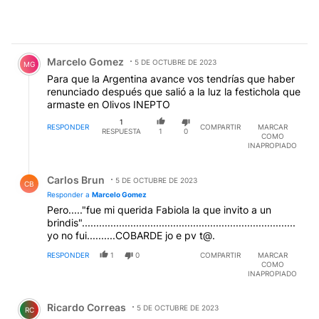
Comentario de Marcelo Gomez.
Marcelo Gomez
5 DE OCTUBRE DE 2023
MG
Para que la Argentina avance vos tendrías que haber
renunciado después que salió a la luz la festichola que
armaste en Olivos INEPTO
1
RESPONDER
COMPARTIR
MARCAR
RESPUESTA
1
0
COMO
INAPROPIADO
Respuesta de Carlos Brun.
Carlos Brun
5 DE OCTUBRE DE 2023
CB
Responder a
Marcelo Gomez
Pero....."fue mi querida Fabiola la que invito a un
brindis"...........................................................................
yo no fui..........COBARDE jo e pv t@.
RESPONDER
1
0
COMPARTIR
MARCAR
COMO
INAPROPIADO
Comentario de Ricardo Correas.
Ricardo Correas
5 DE OCTUBRE DE 2023
RC