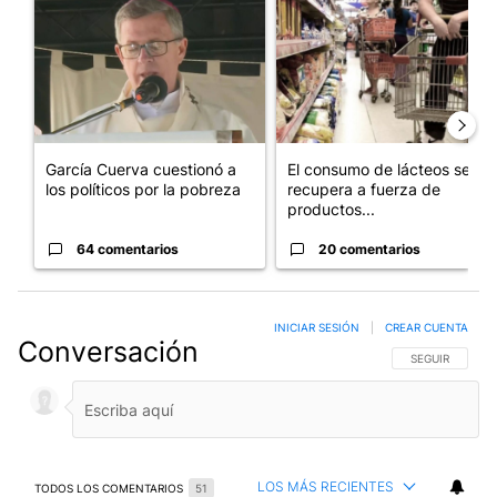
Un artículo de tendencia con el título "García Cuerva cuestionó 
Un artículo de tendencia con 
García Cuerva cuestionó a
El consumo de lácteos se
los políticos por la pobreza
recupera a fuerza de
productos...
64 comentarios
20 comentarios
INICIAR SESIÓN
|
CREAR CUENTA
Conversación
SIGA ESTA CO
SEGUIR
LOS MÁS RECIENTES
TODOS LOS COMENTARIOS
51