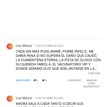
Comentario de Leo Massi.
Leo Massi
5 DE OCTUBRE DE 2023
LM
CADA DÍA MAS PUSILANIME, POBRE INFELIZ, ME
DARIA PENA SI NO SUPIERA EL DAÑO QUE CAUSÓ,
LA CUARENTENA ETERNA, LA FISTA DE OLIVOS CON
SU QUERIDA FABIOLA, EL VACUNATORIO VIP Y
DONDE ADEMAS DIJO QUE ADELANTARSE EN LA
FILA NO ES DELITO LOS 140.000 Y PICO DE
Leer mas
MUERTOS POR PANDEMIA, EL DOLAR HOY A CASI
RESPONDER
2
0
COMPARTIR
MARCAR
900 MANGOS, DUPLICO LA POBREZA CON SU
COMO
AMIGO MASSA, EN FIN, SIEMPRE JUSTIFICANDO
INAPROPIADO
LOS DELITOS, ES UN DE-LIN-CUEN-TE MAL NACIDO.
Comentario de Leo Massi.
Leo Massi
5 DE OCTUBRE DE 2023
LM
AHORA SALE A CADA TANTO A DECIR SUS