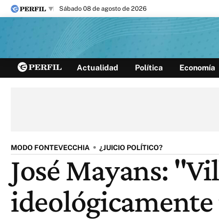
sábado 08 de agosto de 2026
Últimas noticias
Actualidad
Política
Economía
Inicio
Ahora
Opinión
Cultura
Arte
Educación
Videos
Córdoba
Reperfilar
Diario del Juicio
MODO FONTEVECCHIA
¿JUICIO POLÍTICO?
José Mayans: "Vi
ideológicamente 