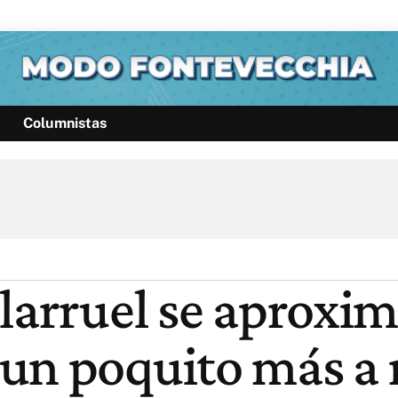
Columnistas
Política
Pymes
Salud
Internacional
Clima
Deportes
Business
Noticias
Caras
llarruel se aproxi
un poquito más a 