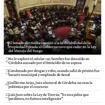
1
El Senado dio media sanción a la Inviolabilidad de la
Propiedad Privada: el Gobierno tuvo que ceder en la Ley
del Manejo del Fuego
2
No le explotó el celular: un hombre fue detenido en
Córdoba acusado por el femicidio de su esposa
3
Condenado por drogas y robo, cuando salió de prisión fue
becario municipal y empleado de Senaf
4
Guillermo Arias, juez electoral de Córdoba: no cesa la
polémica por el concurso
5
Luis Juez sobre la Ley de Tierras: "Es una pelea que
perdimos, no fuimos inteligentes"