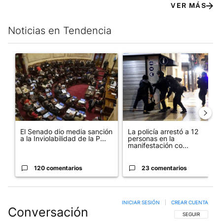
VER MÁS
Noticias en Tendencia
Este listado muestra los artículos con más comentarios en los últim
Un artículo de tendencia con el título "El Senado dio media san
Un artículo de tendencia con e
El Senado dio media sanción
La policía arrestó a 12
a la Inviolabilidad de la P...
personas en la
manifestación co...
120 comentarios
23 comentarios
INICIAR SESIÓN
|
CREAR CUENTA
Conversación
SIGA ESTA CO
SEGUIR