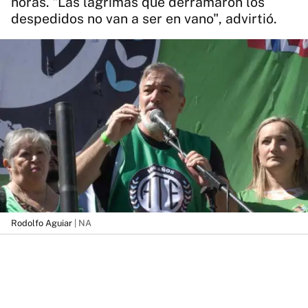
horas. "Las lágrimas que derramaron los
despedidos no van a ser en vano", advirtió.
Rodolfo Aguiar
| NA