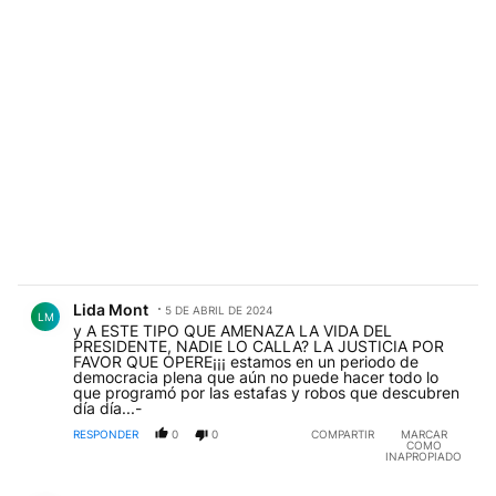
Comentario de Lida Mont.
Lida Mont
5 DE ABRIL DE 2024
LM
y A ESTE TIPO QUE AMENAZA LA VIDA DEL
PRESIDENTE, NADIE LO CALLA? LA JUSTICIA POR
FAVOR QUE OPERE¡¡¡ estamos en un periodo de
democracia plena que aún no puede hacer todo lo
que programó por las estafas y robos que descubren
día día...-
RESPONDER
0
0
COMPARTIR
MARCAR
COMO
INAPROPIADO
Comentario de Pablo Fernandez.