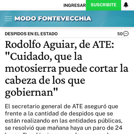
SUSCRIBITE
INGRESAR
Inicio
Ahora
Opinión
Actualidad
Política
Economía
Columnistas
Política
Pymes
Salud
DESPIDOS EN EL ESTADO
50
Ciencia
Protagonistas
Tecnología
Rodolfo Aguiar, de ATE:
Cultura
Arte
Educación
"Cuidado, que la
Internacional
Clima
Deportes
CARAS
Exitoina
Turismo
motosierra puede cortar la
Videos
Córdoba
Reperfilar
cabeza de los que
Business
Noticias
Caras
gobiernan"
Exitoina
Gaming
Vivo
Diario del Juicio
El secretario general de ATE aseguró que
frente a la cantidad de despidos que se
están realizando en las entidades públicas,
se resolvió que mañana haya un paro de 24