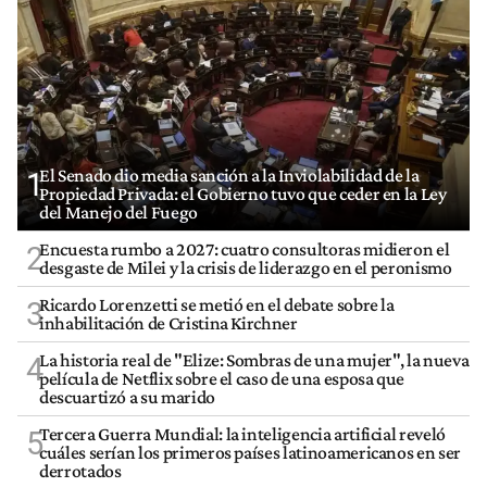
El Senado dio media sanción a la Inviolabilidad de la
1
Propiedad Privada: el Gobierno tuvo que ceder en la Ley
del Manejo del Fuego
Encuesta rumbo a 2027: cuatro consultoras midieron el
2
desgaste de Milei y la crisis de liderazgo en el peronismo
Ricardo Lorenzetti se metió en el debate sobre la
3
inhabilitación de Cristina Kirchner
La historia real de "Elize: Sombras de una mujer", la nueva
4
película de Netflix sobre el caso de una esposa que
descuartizó a su marido
Tercera Guerra Mundial: la inteligencia artificial reveló
5
cuáles serían los primeros países latinoamericanos en ser
derrotados