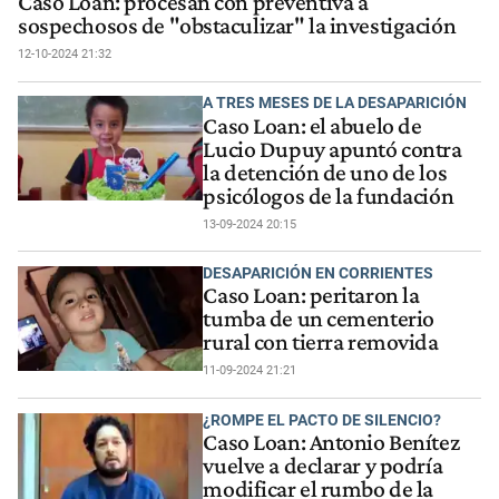
Caso Loan: procesan con preventiva a
sospechosos de "obstaculizar" la investigación
12-10-2024 21:32
A TRES MESES DE LA DESAPARICIÓN
Caso Loan: el abuelo de
Lucio Dupuy apuntó contra
la detención de uno de los
psicólogos de la fundación
13-09-2024 20:15
DESAPARICIÓN EN CORRIENTES
Caso Loan: peritaron la
tumba de un cementerio
rural con tierra removida
11-09-2024 21:21
¿ROMPE EL PACTO DE SILENCIO?
Caso Loan: Antonio Benítez
vuelve a declarar y podría
modificar el rumbo de la