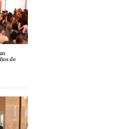
ran
años de