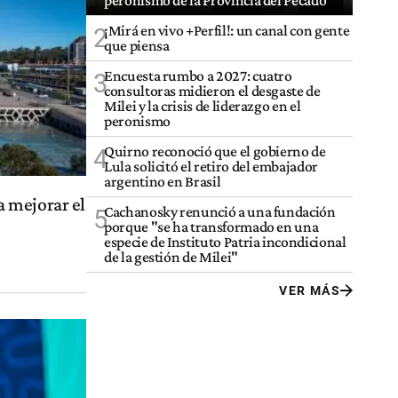
peronismo de la Provincia del Pecado"
¡Mirá en vivo +Perfil!: un canal con gente
2
que piensa
Encuesta rumbo a 2027: cuatro
3
consultoras midieron el desgaste de
Milei y la crisis de liderazgo en el
peronismo
Quirno reconoció que el gobierno de
4
Lula solicitó el retiro del embajador
argentino en Brasil
 mejorar el
Cachanosky renunció a una fundación
5
porque "se ha transformado en una
especie de Instituto Patria incondicional
de la gestión de Milei"
VER MÁS