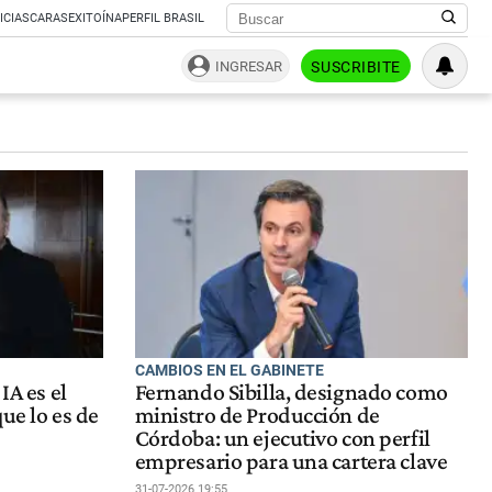
ICIAS
CARAS
EXITOÍNA
PERFIL BRASIL
INGRESAR
SUSCRIBITE
CAMBIOS EN EL GABINETE
IA es el
Fernando Sibilla, designado como
que lo es de
ministro de Producción de
Córdoba: un ejecutivo con perfil
empresario para una cartera clave
31-07-2026 19:55