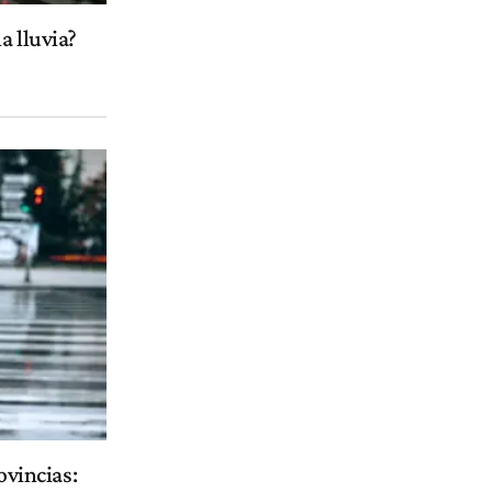
a lluvia?
ovincias: