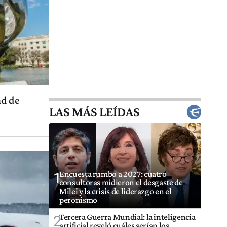
ad de
LAS MÁS LEÍDAS
Encuesta rumbo a 2027: cuatro
1
consultoras midieron el desgaste de
Milei y la crisis de liderazgo en el
peronismo
Tercera Guerra Mundial: la inteligencia
2
artificial reveló cuáles serían los