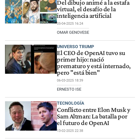
Del dibujo animé a la estafa
virtual, el desafío de la
inteligencia artificial
05-04-2025 16:24
OMAR GENOVESE
UNIVERSO TRUMP
El CEO de OpenAI tuvo su
primer hijo: nació
prematuro y está internado,
pero "está bien"
06-03-2025 18:39
ERNESTO ISE
TECNOLOGÍA
Conflicto entre Elon Musk y
Sam Altman: La batalla por
el futuro de OpenAI
13-02-2025 22:38