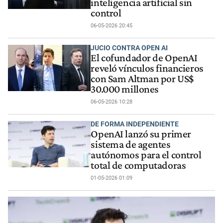
inteligencia artificial sin
control
06-05-2026 20:45
JUCIO CONTRA OPEN AI
El cofundador de OpenAI
reveló vínculos financieros
con Sam Altman por US$
30.000 millones
06-05-2026 10:28
DE FORMA INDEPENDIENTE
OpenAI lanzó su primer
sistema de agentes
autónomos para el control
total de computadoras
01-05-2026 01:09