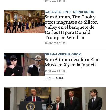
10-10-2025 15:35
GALA REAL EN EL REINO UNIDO
Sam Altman, Tim Cook y
otros magnates de Silicon
Valley en el banquete de
Carlos III para Donald
Trump en Windsor
18-09-2025 01:55
OPENAI VERSUS GROK
Sam Altman desafió a Elon
Musk en X y en la Justicia
16-08-2025 11:36
ERNESTO ISE