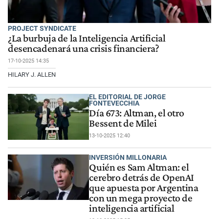
PROJECT SYNDICATE
¿La burbuja de la Inteligencia Artificial
desencadenará una crisis financiera?
17-10-2025 14:35
HILARY J. ALLEN
EL EDITORIAL DE JORGE
FONTEVECCHIA
Día 673: Altman, el otro
Bessent de Milei
13-10-2025 12:40
INVERSIÓN MILLONARIA
Quién es Sam Altman: el
cerebro detrás de OpenAI
que apuesta por Argentina
con un mega proyecto de
inteligencia artificial