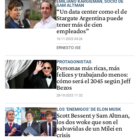
EMILIANO KARGIEMAN, SOCIO DE
SAM ALTMAN
“Un data center como el de
Stargate Argentina puede
tener más de cien
empleados”
16-11-2025 04:26
ERNESTO ISE
PROTAGONISTAS
Personas más ricas, más
felices y trabajando menos:
cómo será el 2045 según Jeff
Bezos
28-10-2025 11:32
LOS ‘ENEMIGOS’ DE ELON MUSK
Scott Bessent y Sam Altman,
los dos woke que son el
salvavidas de un Milei en
crisis