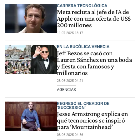
CARRERA TECNOLÓGICA
Meta recluta al jefe de IA de
Apple con una oferta de US$
200 millones
11-07-2025 18:17
EN LA BUCÓLICA VENECIA
Jeff Bezos se casó con
Lauren Sánchez en una boda
y fiesta con famosos y
millonarios
28-06-2025 04:21
AGENCIAS
REGRESÓ EL CREADOR DE
‘SUCCESSION’
Jesse Armstrong explica en
qué tecnorricos se inspiró
para ‘Mountainhead’
08-06-2025 04:56