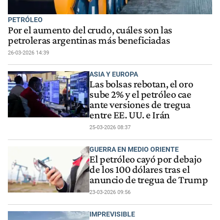
PETRÓLEO
Por el aumento del crudo, cuáles son las
petroleras argentinas más beneficiadas
26-03-2026 14:39
ASIA Y EUROPA
Las bolsas rebotan, el oro
sube 2% y el petróleo cae
ante versiones de tregua
entre EE. UU. e Irán
25-03-2026 08:37
GUERRA EN MEDIO ORIENTE
El petróleo cayó por debajo
de los 100 dólares tras el
anuncio de tregua de Trump
23-03-2026 09:56
IMPREVISIBLE