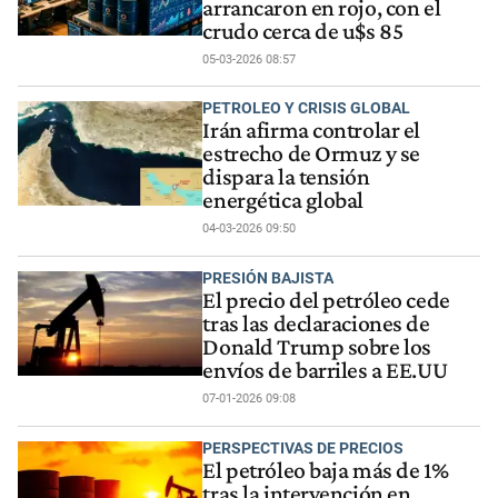
arrancaron en rojo, con el
crudo cerca de u$s 85
05-03-2026 08:57
PETROLEO Y CRISIS GLOBAL
Irán afirma controlar el
estrecho de Ormuz y se
dispara la tensión
energética global
04-03-2026 09:50
PRESIÓN BAJISTA
El precio del petróleo cede
tras las declaraciones de
Donald Trump sobre los
envíos de barriles a EE.UU
07-01-2026 09:08
PERSPECTIVAS DE PRECIOS
El petróleo baja más de 1%
tras la intervención en