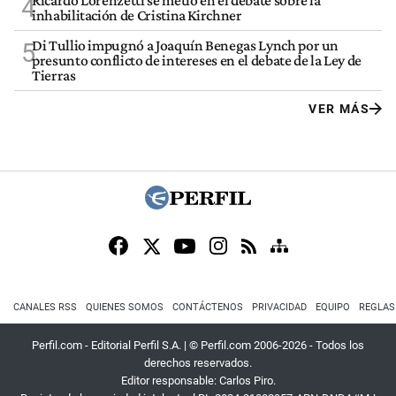
Ricardo Lorenzetti se metió en el debate sobre la
4
inhabilitación de Cristina Kirchner
Di Tullio impugnó a Joaquín Benegas Lynch por un
5
presunto conflicto de intereses en el debate de la Ley de
Tierras
VER MÁS
CANALES RSS
QUIENES SOMOS
CONTÁCTENOS
PRIVACIDAD
EQUIPO
REGLAS
Perfil.com - Editorial Perfil S.A.
| © Perfil.com 2006-2026 - Todos los
derechos reservados.
Editor responsable: Carlos Piro.