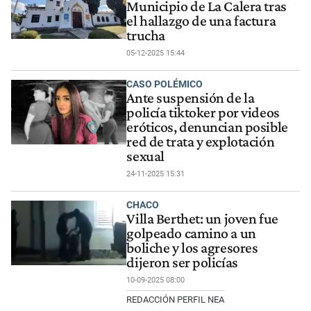
Municipio de La Calera tras
el hallazgo de una factura
trucha
05-12-2025 15:44
CASO POLÉMICO
Ante suspensión de la
policía tiktoker por videos
eróticos, denuncian posible
red de trata y explotación
sexual
24-11-2025 15:31
CHACO
Villa Berthet: un joven fue
golpeado camino a un
boliche y los agresores
dijeron ser policías
10-09-2025 08:00
REDACCIÓN PERFIL NEA