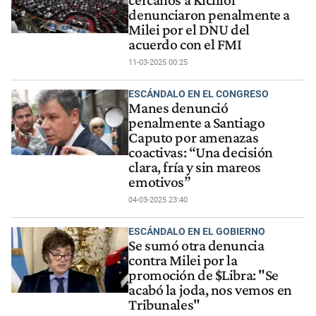
cercanos a Kicillof
denunciaron penalmente a
Milei por el DNU del
acuerdo con el FMI
11-03-2025 00:25
ESCÁNDALO EN EL CONGRESO
Manes denunció
penalmente a Santiago
Caputo por amenazas
coactivas: “Una decisión
clara, fría y sin mareos
emotivos”
04-03-2025 23:40
ESCÁNDALO EN EL GOBIERNO
Se sumó otra denuncia
contra Milei por la
promoción de $Libra: "Se
acabó la joda, nos vemos en
Tribunales"