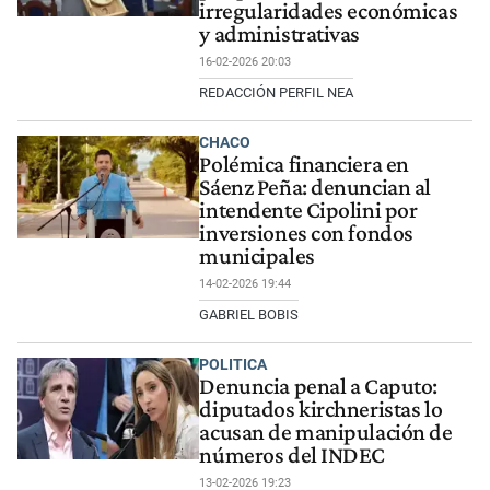
irregularidades económicas
y administrativas
16-02-2026 20:03
REDACCIÓN PERFIL NEA
CHACO
Polémica financiera en
Sáenz Peña: denuncian al
intendente Cipolini por
inversiones con fondos
municipales
14-02-2026 19:44
GABRIEL BOBIS
POLITICA
Denuncia penal a Caputo:
diputados kirchneristas lo
acusan de manipulación de
números del INDEC
13-02-2026 19:23