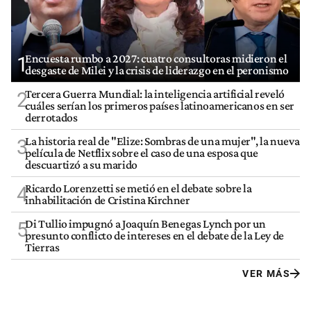
Encuesta rumbo a 2027: cuatro consultoras midieron el
1
desgaste de Milei y la crisis de liderazgo en el peronismo
Tercera Guerra Mundial: la inteligencia artificial reveló
2
cuáles serían los primeros países latinoamericanos en ser
derrotados
La historia real de "Elize: Sombras de una mujer", la nueva
3
película de Netflix sobre el caso de una esposa que
descuartizó a su marido
Ricardo Lorenzetti se metió en el debate sobre la
4
inhabilitación de Cristina Kirchner
Di Tullio impugnó a Joaquín Benegas Lynch por un
5
presunto conflicto de intereses en el debate de la Ley de
Tierras
VER MÁS