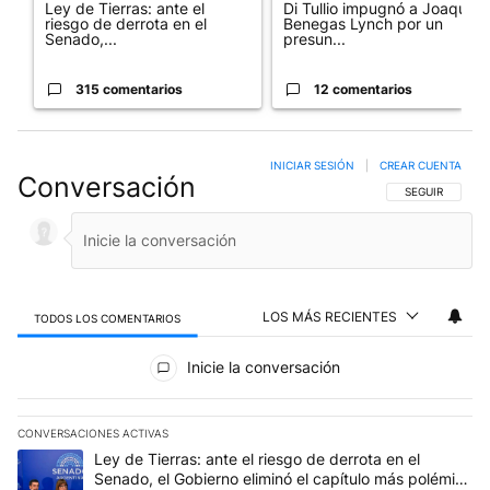
Ley de Tierras: ante el
Di Tullio impugnó a Joaquín
riesgo de derrota en el
Benegas Lynch por un
Senado,...
presun...
315 comentarios
12 comentarios
INICIAR SESIÓN
|
CREAR CUENTA
Conversación
SIGA ESTA CO
SEGUIR
LOS MÁS RECIENTES
TODOS LOS COMENTARIOS
Todos los comentarios
Inicie la conversación
CONVERSACIONES ACTIVAS
Este listado muestra los artículos con más comentarios en los últim
Un artículo de tendencia con el título "Ley de Tierras: ante el ri
Ley de Tierras: ante el riesgo de derrota en el
Senado, el Gobierno eliminó el capítulo más polémico