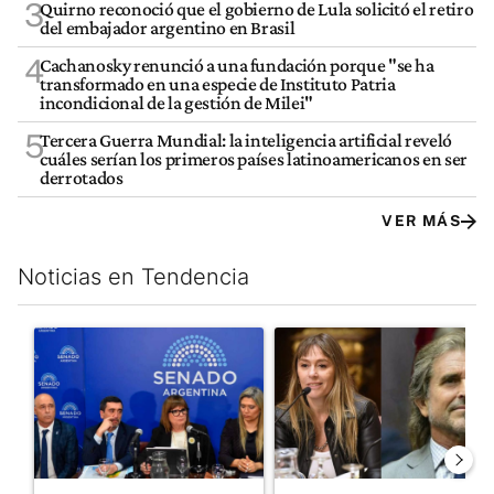
3
Quirno reconoció que el gobierno de Lula solicitó el retiro
del embajador argentino en Brasil
4
Cachanosky renunció a una fundación porque "se ha
transformado en una especie de Instituto Patria
incondicional de la gestión de Milei"
5
Tercera Guerra Mundial: la inteligencia artificial reveló
cuáles serían los primeros países latinoamericanos en ser
derrotados
VER MÁS
Noticias en Tendencia
Este listado muestra los artículos con más comentarios en los últim
Un artículo de tendencia con el título "Ley de Tierras: ante el 
Un artículo de tendencia con e