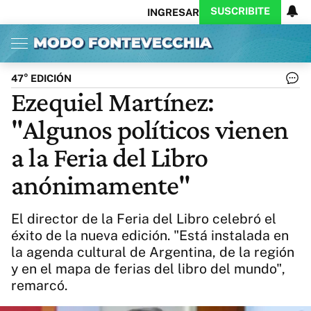
SUSCRIBITE
INGRESAR
Inicio
Ahora
Opinión
Actualidad
Política
Economía
Columnistas
Política
Pymes
Salud
47° EDICIÓN
Ciencia
Protagonistas
Tecnología
Ezequiel Martínez:
Cultura
Arte
Educación
"Algunos políticos vienen
Internacional
Clima
Deportes
CARAS
Exitoina
Turismo
a la Feria del Libro
Videos
Córdoba
Reperfilar
anónimamente"
Business
Noticias
Caras
Exitoina
Gaming
Vivo
El director de la Feria del Libro celebró el
Diario del Juicio
éxito de la nueva edición. "Está instalada en
la agenda cultural de Argentina, de la región
y en el mapa de ferias del libro del mundo",
remarcó.