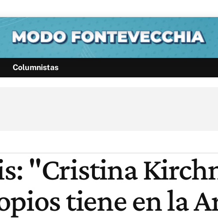
Columnistas
Política
Pymes
Salud
Internacional
Clima
Deportes
Business
Noticias
Caras
 "Cristina Kirchne
pios tiene en la A