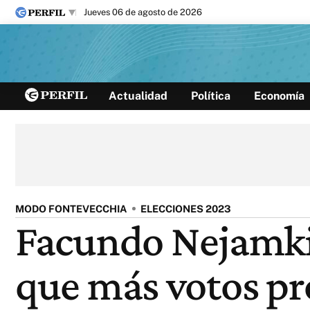
jueves 06 de agosto de 2026
Últimas noticias
Actualidad
Política
Economía
Inicio
Ahora
Opinión
Cultura
Arte
Educación
Videos
Córdoba
Reperfilar
Diario del Juicio
MODO FONTEVECCHIA
ELECCIONES 2023
Facundo Nejamkis:
que más votos pro