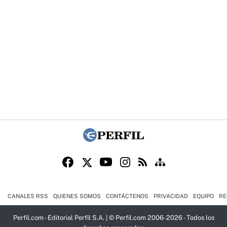
CANALES RSS
QUIENES SOMOS
CONTÁCTENOS
PRIVACIDAD
EQUIPO
RE
Perfil.com - Editorial Perfil S.A.
| © Perfil.com 2006-2026 - Todos los