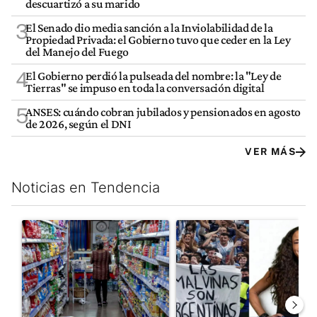
descuartizó a su marido
3
El Senado dio media sanción a la Inviolabilidad de la
Propiedad Privada: el Gobierno tuvo que ceder en la Ley
del Manejo del Fuego
4
El Gobierno perdió la pulseada del nombre: la "Ley de
Tierras" se impuso en toda la conversación digital
5
ANSES: cuándo cobran jubilados y pensionados en agosto
de 2026, según el DNI
VER MÁS
Noticias en Tendencia
Este listado muestra los artículos con más comentarios en los últim
Un artículo de tendencia con el título "La inflación en CABA m
Un artículo de tendencia con e