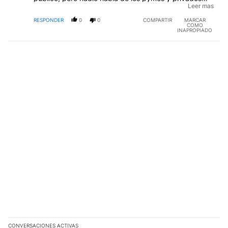
que tienen casas y autos de alta gama con el lema
Leer mas
"Apoyemos el Trabajo en Negro"!!!!!!!!!
RESPONDER
0
0
COMPARTIR
MARCAR
COMO
INAPROPIADO
CONVERSACIONES ACTIVAS