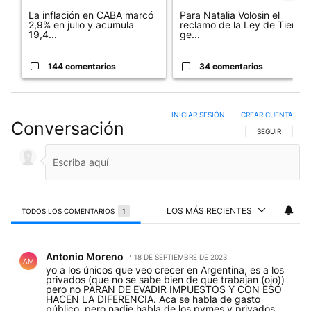
La inflación en CABA marcó
Para Natalia Volosin el
2,9% en julio y acumula
reclamo de la Ley de Tierras
19,4...
ge...
144 comentarios
34 comentarios
INICIAR SESIÓN
|
CREAR CUENTA
Conversación
SIGA ESTA CO
SEGUIR
LOS MÁS RECIENTES
TODOS LOS COMENTARIOS
1
Todos los comentarios
Comentario de Antonio Moreno.
Antonio Moreno
18 DE SEPTIEMBRE DE 2023
AM
yo a los únicos que veo crecer en Argentina, es a los
privados (que no se sabe bien de que trabajan (ojo))
pero no PARAN DE EVADIR IMPUESTOS Y CON ESO
HACEN LA DIFERENCIA. Aca se habla de gasto
público, pero nadie habla de los pymes y privados