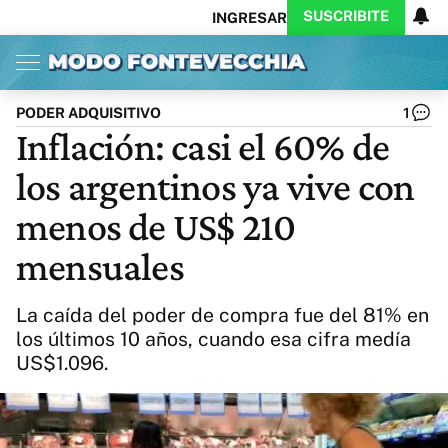
SUSCRIBITE
INGRESAR
Inicio
Ahora
Opinión
Actualidad
Política
Economía
Columnistas
Política
Pymes
Salud
PODER ADQUISITIVO
1
Ciencia
Protagonistas
Tecnología
Inflación: casi el 60% de
Cultura
Arte
Educación
los argentinos ya vive con
Internacional
Clima
Deportes
CARAS
Exitoina
Turismo
menos de US$ 210
Videos
Córdoba
Reperfilar
mensuales
Business
Noticias
Caras
Exitoina
Gaming
Vivo
La caída del poder de compra fue del 81% en
Diario del Juicio
los últimos 10 años, cuando esa cifra medía
US$1.096.