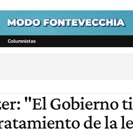
Columnistas
Política
Pymes
Salud
Internacional
Clima
Deportes
Business
Noticias
Caras
er: "El Gobierno t
ratamiento de la le