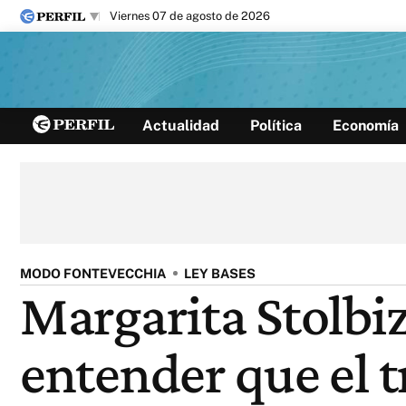
viernes 07 de agosto de 2026
Últimas noticias
Actualidad
Política
Economía
Inicio
Ahora
Opinión
Cultura
Arte
Educación
Videos
Córdoba
Reperfilar
Diario del Juicio
MODO FONTEVECCHIA
LEY BASES
Margarita Stolbiz
entender que el t