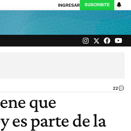
SUSCRIBITE
INGRESAR
Ciencia
Protagonistas
Tecnología
CARAS
Exitoina
Turismo
Exitoina
Gaming
Vivo
22
Ma
iene que
St
|
Ag
y es parte de la
N