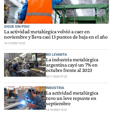
SIGUE SIN PISO
La actividad metalúrgica volvió a caer en
noviembre y lleva casi 13 puntos de baja en el año
16-12-2024 10:22
NO LEVANTA
La industria metalúrgica
argentina cayó un 7% en
octubre frente al 2023
20-11-2024 07:22
INDUSTRIA
La actividad metalúrgica
tuvo un leve repunte en
septiembre
14-10-2024 15:31