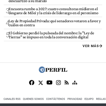
descuartizó a su marido
Encuesta rumbo a 2027: cuatro consultoras midieron el
3
desgaste de Milei y la crisis de liderazgo en el peronismo
Ley de Propiedad Privada: qué senadores votaron a favor y
4
cuáles en contra
El Gobierno perdió la pulseada del nombre: la "Ley de
5
Tierras" se impuso en toda la conversación digital
VER MÁS
CANALES RSS
QUIENES SOMOS
CONTÁCTENOS
PRIVACIDAD
EQUIPO
REGLAS