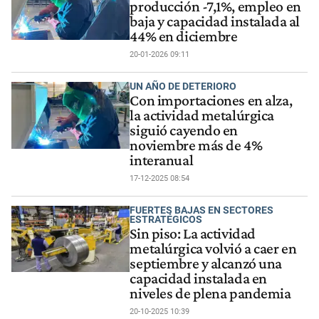
producción -7,1%, empleo en
baja y capacidad instalada al
44% en diciembre
20-01-2026 09:11
UN AÑO DE DETERIORO
Con importaciones en alza,
la actividad metalúrgica
siguió cayendo en
noviembre más de 4%
interanual
17-12-2025 08:54
FUERTES BAJAS EN SECTORES
ESTRATÉGICOS
Sin piso: La actividad
metalúrgica volvió a caer en
septiembre y alcanzó una
capacidad instalada en
niveles de plena pandemia
20-10-2025 10:39