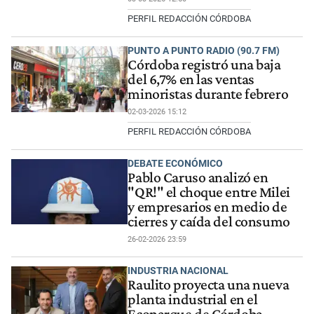
PERFIL REDACCIÓN CÓRDOBA
PUNTO A PUNTO RADIO (90.7 FM)
Córdoba registró una baja
del 6,7% en las ventas
minoristas durante febrero
02-03-2026 15:12
PERFIL REDACCIÓN CÓRDOBA
DEBATE ECONÓMICO
Pablo Caruso analizó en
"QR!" el choque entre Milei
y empresarios en medio de
cierres y caída del consumo
26-02-2026 23:59
INDUSTRIA NACIONAL
Raulito proyecta una nueva
planta industrial en el
Ecoparque de Córdoba