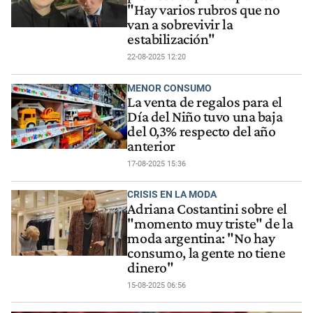
"Hay varios rubros que no
van a sobrevivir la
estabilización"
22-08-2025 12:20
MENOR CONSUMO
La venta de regalos para el
Día del Niño tuvo una baja
del 0,3% respecto del año
anterior
17-08-2025 15:36
CRISIS EN LA MODA
Adriana Costantini sobre el
"momento muy triste" de la
moda argentina: "No hay
consumo, la gente no tiene
dinero"
15-08-2025 06:56