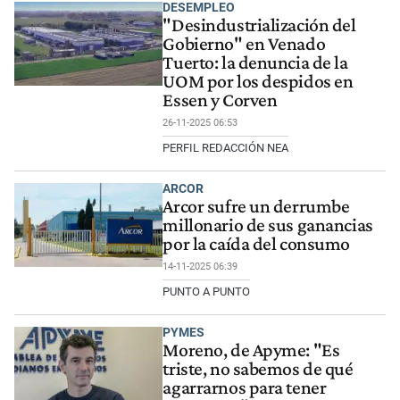
DESEMPLEO
"Desindustrialización del
Gobierno" en Venado
Tuerto: la denuncia de la
UOM por los despidos en
Essen y Corven
26-11-2025 06:53
PERFIL REDACCIÓN NEA
ARCOR
Arcor sufre un derrumbe
millonario de sus ganancias
por la caída del consumo
14-11-2025 06:39
PUNTO A PUNTO
PYMES
Moreno, de Apyme: "Es
triste, no sabemos de qué
agarrarnos para tener