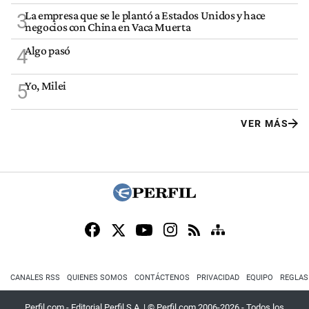
La empresa que se le plantó a Estados Unidos y hace
3
negocios con China en Vaca Muerta
Algo pasó
4
Yo, Milei
5
VER MÁS
CANALES RSS
QUIENES SOMOS
CONTÁCTENOS
PRIVACIDAD
EQUIPO
REGLAS
Perfil.com - Editorial Perfil S.A.
| © Perfil.com 2006-2026 - Todos los