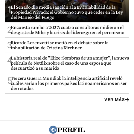
El Senado dio media sanción a la Inviolabilidad de la
1
Propiedad Privada: el Gobierno tuvo que ceder en la Ley
del Manejo del Fuego
Encuesta rumbo a 2027: cuatro consultoras midieron el
2
desgaste de Milei y la crisis de liderazgo en el peronismo
Ricardo Lorenzetti se metió en el debate sobre la
3
inhabilitación de Cristina Kirchner
La historia real de "Elize: Sombras de una mujer", la nueva
4
película de Netflix sobre el caso de una esposa que
descuartizó a su marido
Tercera Guerra Mundial: la inteligencia artificial reveló
5
cuáles serían los primeros países latinoamericanos en ser
derrotados
VER MÁS