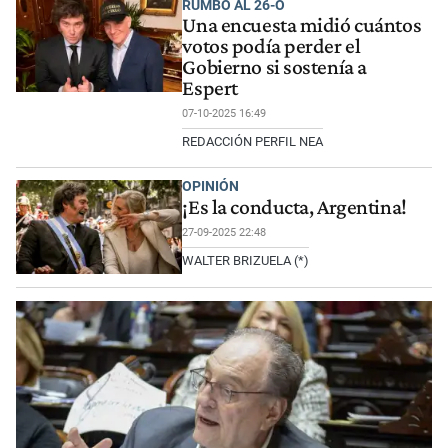
RUMBO AL 26-O
Una encuesta midió cuántos
votos podía perder el
Gobierno si sostenía a
Espert
07-10-2025 16:49
REDACCIÓN PERFIL NEA
OPINIÓN
¡Es la conducta, Argentina!
27-09-2025 22:48
WALTER BRIZUELA (*)