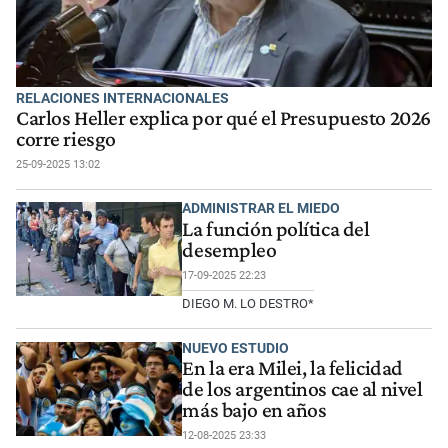
RELACIONES INTERNACIONALES
Carlos Heller explica por qué el Presupuesto 2026
corre riesgo
25-09-2025 13:02
ADMINISTRAR EL MIEDO
La función política del
desempleo
17-09-2025 22:23
DIEGO M. LO DESTRO*
NUEVO ESTUDIO
En la era Milei, la felicidad
de los argentinos cae al nivel
más bajo en años
12-08-2025 23:33