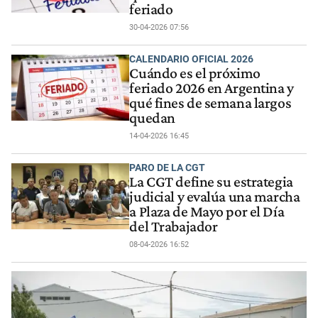
feriado
30-04-2026 07:56
CALENDARIO OFICIAL 2026
Cuándo es el próximo
feriado 2026 en Argentina y
qué fines de semana largos
quedan
14-04-2026 16:45
PARO DE LA CGT
La CGT define su estrategia
judicial y evalúa una marcha
a Plaza de Mayo por el Día
del Trabajador
08-04-2026 16:52