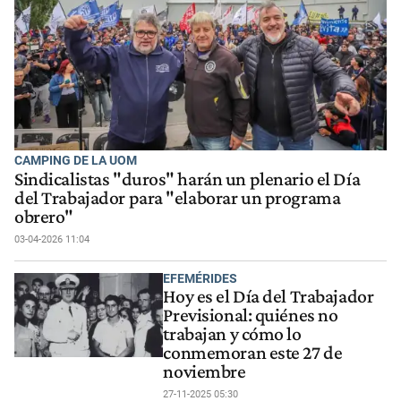
CAMPING DE LA UOM
Sindicalistas "duros" harán un plenario el Día
del Trabajador para "elaborar un programa
obrero"
03-04-2026 11:04
EFEMÉRIDES
Hoy es el Día del Trabajador
Previsional: quiénes no
trabajan y cómo lo
conmemoran este 27 de
noviembre
27-11-2025 05:30