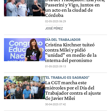
Passerini y Vigo, juntos en
un acto en la ciudad de
Córdoba
02-05-2025 06:29
JOSÉ PÉREZ
DÍA DEL TRABAJADOR
Cristina Kirchner tuiteó
contra Milei y pidió
"unidad" en medio de la
interna del peronismo
01-05-2025 09:13
"EL TRABAJO ES SAGRADO"
La CGT marcha este
miércoles por el Día del
Trabajador contra el ajuste
de Javier Milei
30-04-2025 07:42