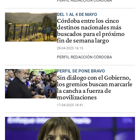
PERFIL REDACCIÓN CÓRDOBA
DEL 1 AL 4 DE MAYO
Córdoba entre los cinco
destinos nacionales más
buscados para el próximo
fin de semana largo
28-04-2025 16:15
PERFIL REDACCIÓN CÓRDOBA
PERFIL SE PONE BRAVO
Sin diálogo con el Gobierno,
los gremios buscan marcarle
la cancha a fuerza de
movilizaciones
17-04-2025 18:41