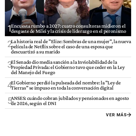
Encuesta rumbo a 2027: cuatro consultoras midieron el
1
desgaste de Milei y la crisis de liderazgo en el peronismo
La historia real de "Elize: Sombras de una mujer", la nueva
2
película de Netflix sobre el caso de una esposa que
descuartizó a su marido
El Senado dio media sanción a la Inviolabilidad de la
3
Propiedad Privada: el Gobierno tuvo que ceder en la Ley
del Manejo del Fuego
El Gobierno perdió la pulseada del nombre: la "Ley de
4
Tierras" se impuso en toda la conversación digital
ANSES: cuándo cobran jubilados y pensionados en agosto
5
de 2026, según el DNI
VER MÁS