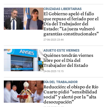
CRUZADAS LIBERTARIAS
El Gobierno apeló el fallo
que repuso el feriado por el
Día del Trabajador del
Estado: "La jueza vulneró
garantías constitucionales"
27-06-2025 23:44
ASUETO ESTE VIERNES
Quiénes tendrán viernes
libre por el Día del
Trabajador del Estado
24-06-2025 15:15
DÍA DEL TRABAJADOR
Reducción: el obispo de Río
Cuarto pidió "sensibilidad
social" y alertó por la "alta
desocupación"