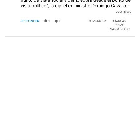
vista político", lo dijo el ex ministro Domingo Cavallo
hace pocos días. Que se pongan de acuerdo los
Leer mas
candidatos y digan que van a hacer antes de ir a
RESPONDER
1
0
COMPARTIR
MARCAR
votar en vez de hacer tanto vedetismo.
COMO
INAPROPIADO