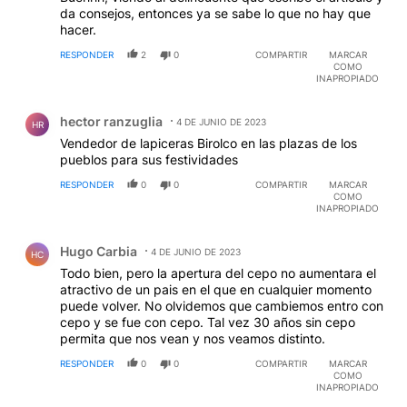
da consejos, entonces ya se sabe lo que no hay que
hacer.
RESPONDER
2
0
COMPARTIR
MARCAR
COMO
INAPROPIADO
Comentario de hector ranzuglia.
hector ranzuglia
4 DE JUNIO DE 2023
HR
Vendedor de lapiceras Birolco en las plazas de los
pueblos para sus festividades
RESPONDER
0
0
COMPARTIR
MARCAR
COMO
INAPROPIADO
Comentario de Hugo Carbia.
Hugo Carbia
4 DE JUNIO DE 2023
HC
Todo bien, pero la apertura del cepo no aumentara el
atractivo de un pais en el que en cualquier momento
puede volver. No olvidemos que cambiemos entro con
cepo y se fue con cepo. Tal vez 30 años sin cepo
permita que nos vean y nos veamos distinto.
RESPONDER
0
0
COMPARTIR
MARCAR
COMO
INAPROPIADO