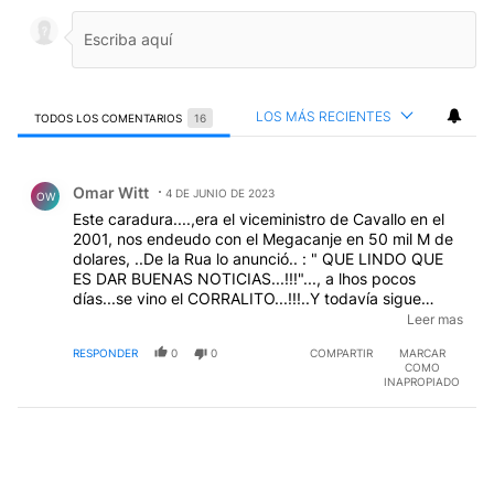
LOS MÁS RECIENTES
TODOS LOS COMENTARIOS
16
Todos los comentarios
Comentario de Omar Witt.
Omar Witt
4 DE JUNIO DE 2023
OW
Este caradura....,era el viceministro de Cavallo en el
2001, nos endeudo con el Megacanje en 50 mil M de
dolares, ..De la Rua lo anunció.. : " QUE LINDO QUE
ES DAR BUENAS NOTICIAS...!!!"..., a lhos pocos
días...se vino el CORRALITO...!!!..Y todavía sigue
dando consejos de economía...!!!...Despues...volvio
Leer mas
con Macri....!!!.aunque los medios no quieran...., el
RESPONDER
0
0
COMPARTIR
MARCAR
Pueblo...tiene...MEMORIA...!!!
COMO
INAPROPIADO