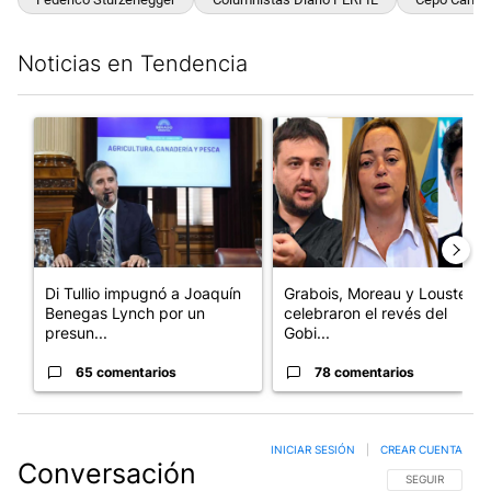
Noticias en Tendencia
Este listado muestra los artículos con más comentarios en los últim
Un artículo de tendencia con el título "Di Tullio impugnó a Joa
Un artículo de tendencia con e
Di Tullio impugnó a Joaquín
Grabois, Moreau y Lousteau
Benegas Lynch por un
celebraron el revés del
presun...
Gobi...
65 comentarios
78 comentarios
INICIAR SESIÓN
|
CREAR CUENTA
Conversación
SIGA ESTA CO
SEGUIR