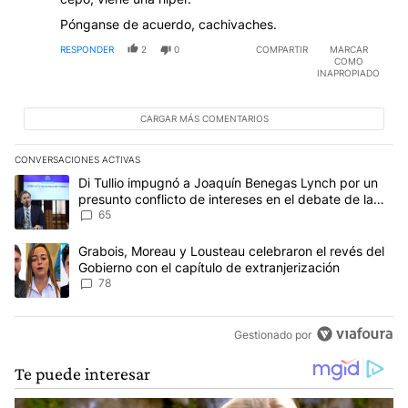
Pónganse de acuerdo, cachivaches.
RESPONDER
2
0
COMPARTIR
MARCAR
COMO
INAPROPIADO
CARGAR MÁS COMENTARIOS
CONVERSACIONES ACTIVAS
Este listado muestra los artículos con más comentarios en los últim
Un artículo de tendencia con el título "Di Tullio impugnó a Joaqu
Di Tullio impugnó a Joaquín Benegas Lynch por un
presunto conflicto de intereses en el debate de la
Ley de Tierras
65
Un artículo de tendencia con el título "Grabois, Moreau y Lousteau
Grabois, Moreau y Lousteau celebraron el revés del
Gobierno con el capítulo de extranjerización
78
Gestionado por