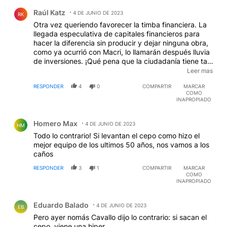
Comentario de Raúl Katz.
Raúl Katz
4 DE JUNIO DE 2023
RK
Otra vez queriendo favorecer la timba financiera. La
llegada especulativa de capitales financieros para
hacer la diferencia sin producir y dejar ninguna obra,
como ya ocurrió con Macri, lo llamarán después lluvia
de inversiones. ¡Qué pena que la ciudadanía tiene tan
poca memoria! La actual coyuntura no es ajena a esa
Leer mas
timba del pasado y posterior endeudamiento.
RESPONDER
4
0
COMPARTIR
MARCAR
Obviamente que se sumaron otros factores que todos
COMO
conocemos.
INAPROPIADO
Comentario de Homero Max.
Homero Max
4 DE JUNIO DE 2023
HM
Todo lo contrario! Si levantan el cepo como hizo el
mejor equipo de los ultimos 50 años, nos vamos a los
caños
RESPONDER
3
1
COMPARTIR
MARCAR
COMO
INAPROPIADO
Comentario de Eduardo Balado.
Eduardo Balado
4 DE JUNIO DE 2023
EB
Pero ayer nomás Cavallo dijo lo contrario: si sacan el
cepo, viene una hiper.