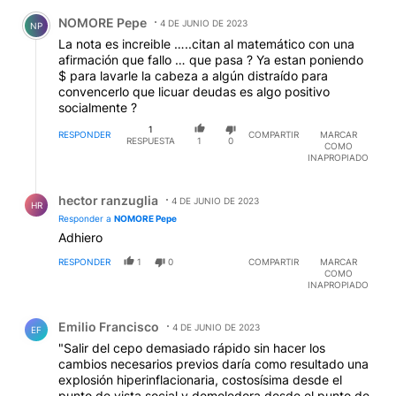
Comentario de NOMORE Pepe.
NOMORE Pepe
4 DE JUNIO DE 2023
NP
La nota es increible …..citan al matemático con una
afirmación que fallo … que pasa ? Ya estan poniendo
$ para lavarle la cabeza a algún distraído para
convencerlo que licuar deudas es algo positivo
socialmente ?
1
RESPONDER
COMPARTIR
MARCAR
RESPUESTA
1
0
COMO
INAPROPIADO
Respuesta de hector ranzuglia.
hector ranzuglia
4 DE JUNIO DE 2023
HR
Responder a
NOMORE Pepe
Adhiero
RESPONDER
1
0
COMPARTIR
MARCAR
COMO
INAPROPIADO
Comentario de Emilio Francisco.
Emilio Francisco
4 DE JUNIO DE 2023
EF
"Salir del cepo demasiado rápido sin hacer los
cambios necesarios previos daría como resultado una
explosión hiperinflacionaria, costosísima desde el
punto de vista social y demoledora desde el punto de