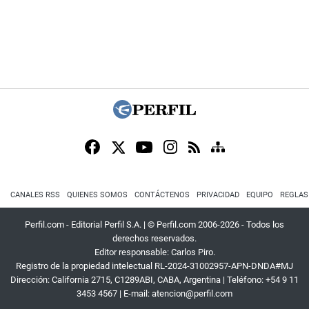
CANALES RSS
QUIENES SOMOS
CONTÁCTENOS
PRIVACIDAD
EQUIPO
REGLAS
Perfil.com - Editorial Perfil S.A.
| © Perfil.com 2006-2026 - Todos los
derechos reservados.
Editor responsable: Carlos Piro.
Registro de la propiedad intelectual RL-2024-31002957-APN-DNDA#MJ
Dirección:
California 2715
,
C1289ABI
,
CABA, Argentina
| Teléfono:
+54 9 11
3453 4567
| E-mail:
atencion@perfil.com